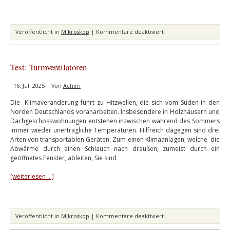
für
Veröffentlicht in
Mikroskop
|
Kommentare deaktiviert
Der
Erdbär
Test: Turmventilatoren
16. Juli 2025 | Von
Achim
Die Klimaveränderung führt zu Hitzwellen, die sich vom Süden in den
Norden Deutschlands voranarbeiten. Insbesondere in Holzhäusern und
Dachgeschosswohnungen entstehen inzwischen während des Sommers
immer wieder unerträgliche Temperaturen. Hilfreich dagegen sind drei
Arten von transportablen Geräten: Zum einen Klimaanlagen, welche die
Abwärme durch einen Schlauch nach draußen, zumeist durch ein
geöffnetes Fenster, ableiten, Sie sind
[weiterlesen …]
für
Veröffentlicht in
Mikroskop
|
Kommentare deaktiviert
Test: