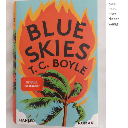
kann,
muss
aber
diesen
wenig