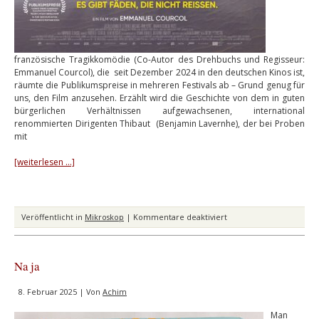
französische Tragikkomödie (Co-Autor des Drehbuchs und Regisseur:
Emmanuel Courcol), die seit Dezember 2024 in den deutschen Kinos ist,
räumte die Publikumspreise in mehreren Festivals ab – Grund genug für
uns, den Film anzusehen. Erzählt wird die Geschichte von dem in guten
bürgerlichen Verhältnissen aufgewachsenen, international
renommierten Dirigenten Thibaut (Benjamin Lavernhe), der bei Proben
mit
[weiterlesen …]
für
Veröffentlicht in
Mikroskop
|
Kommentare deaktiviert
Sehenswert
Na ja
8. Februar 2025 | Von
Achim
Man