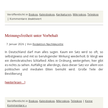
Veröffentlicht in
Boskop
,
Kaleidoskop
,
Karikaturen
,
Mikroskop
,
Teleskop
für
|
Kommentare deaktiviert
In
eigener
Sache
Meinungsfreiheit unter Vorbehalt
7. Januar 2026 | Von
Redaktion Nachtgazette
In Deutschland darf man alles sagen. Kaum ein Satz wird so oft, so
selbstgewiss und mit so beruhigender Wirkung wiederholt. Er klingt wie
ein demokratisches Schlaflied: Alles in Ordnung, weitergehen, hier gibt
es nichts zu sehen. Auffällig ist allerdings, dass dieser Satz vor allem von
politischen und medialen Eliten bemüht wird. Große Teile der
Bevölkerung
[weiterlesen …]
Veröffentlicht in
Boskop
,
Kaleidoskop
,
Mikroskop
,
Teleskop
|
Keine
Kommentare »