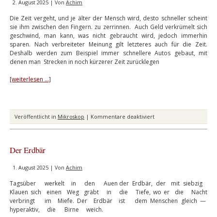
2. August 2025 | Von
Achim
Die Zeit vergeht, und je älter der Mensch wird, desto schneller scheint
sie ihm zwischen den Fingern. zu zerrinnen. Auch Geld verkrümelt sich
geschwind, man kann, was nicht gebraucht wird, jedoch immerhin
sparen. Nach verbreiteter Meinung gilt letzteres auch für die Zeit.
Deshalb werden zum Beispiel immer schnellere Autos gebaut, mit
denen man Strecken in noch kürzerer Zeit zurücklegen
[weiterlesen …]
für
Veröffentlicht in
Mikroskop
|
Kommentare deaktiviert
Zeit
sparen
Der Erdbär
1. August 2025 | Von
Achim
Tagsüber werkelt in den Auen der Erdbär, der mit siebzig
Klauen sich einen Weg gräbt in die Tiefe, wo er die Nacht
verbringt im Miefe. Der Erdbär ist dem Menschen gleich —
hyperaktiv, die Birne weich.