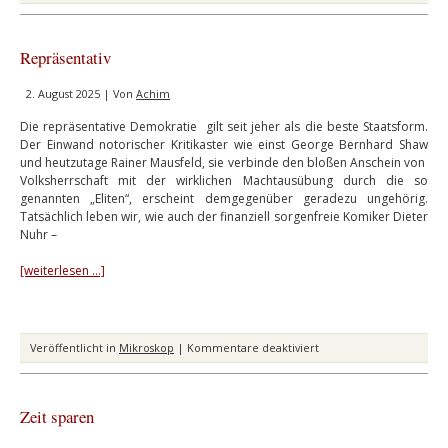
Repräsentativ
2. August 2025 | Von
Achim
Die repräsentative Demokratie gilt seit jeher als die beste Staatsform.
Der Einwand notorischer Kritikaster wie einst George Bernhard Shaw
und heutzutage Rainer Mausfeld, sie verbinde den bloßen Anschein von
Volksherrschaft mit der wirklichen Machtausübung durch die so
genannten „Eliten“, erscheint demgegenüber geradezu ungehörig.
Tatsächlich leben wir, wie auch der finanziell sorgenfreie Komiker Dieter
Nuhr –
[weiterlesen …]
für
Veröffentlicht in
Mikroskop
|
Kommentare deaktiviert
Repräsentativ
Zeit sparen