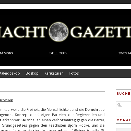
Kaleidoskop
Boskop
Karikaturen
Fotos
SUCHE
ikroskop
ittlerweile die Freiheit, die Menschlichkeit und die Demokratie
eugendes Konzept der übrigen Parteien, der Regierenden und
erkennbar. Sie scheuen einen Verbotsantrag gegen die Partei,
MONAT
s Grundgesetzes gegen den Faschisten Björn Höcke, und sie
Monatsar
 man müsse „politische Lösungen anbieten“ (Reiner Haselhoff),