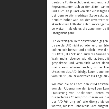
deutsche Politik nicht bereit, und erst re
Repräsentanten sich zu der „Elite“ zählen,
und auch sie ja und von den einseitigen 
bei dem relativ niedrigen Steuersatz 
deutlich höher war, bei der unvertretbar
skandalösen Entlastung der Empfänger v
so weiter – als ob es die zunehmende B
Erfolg nicht gäbe.
Die derzeitigen Demonstrationen gegen a
da sie der AfD nicht schaden und zur Erl
sollten sich besser und endlich – wie d
CDU/CSU, die SPD und auch die Grünen rich
Wahl mehr, ebenso wie die außenpolitis
gespaltene und vermutlich weiter dahi
mainstream schwimmenden, in der Hand
Ursachen des AfD-Erfolgs kaum benennen;
vom 20./21 Januar wortreich zur Lage äuß
Will man die AfD nach den 2024 ansteh
von der Übernahme der jeweiligen Lande
Etablierung von Koalitionen, deren 
bürgerfernes Chaos produzieren wie die
der AfD-Führung auf. Wie Giorgia Melon
warten, bis ihre unheilvolle Saat aufge