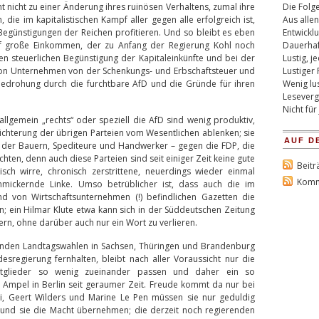
cht nicht zu einer Änderung ihres ruinösen Verhaltens, zumal ihre
Die Folg
 die im kapitalistischen Kampf aller gegen alle erfolgreich ist,
Aus alle
Begünstigungen der Reichen profitieren. Und so bleibt es eben
Entwickl
auf große Einkommen, der zu Anfang der Regierung Kohl noch
Dauerhaf
en steuerlichen Begünstigung der Kapitaleinkünfte und bei der
Lustig, 
on Unternehmen von der Schenkungs- und Erbschaftsteuer und
Lustiger 
edrohung durch die furchtbare AfD und die Gründe für ihren
Wenig lus
Lesever
Nicht für
llgemein „rechts“ oder speziell die AfD sind wenig produktiv,
eichterung der übrigen Parteien vom Wesentlichen ablenken; sie
AUF D
ie der Bauern, Spediteure und Handwerker – gegen die FDP, die
ten, denn auch diese Parteien sind seit einiger Zeit keine gute
Beitr
ch wirre, chronisch zerstrittene, neuerdings wieder einmal
Komm
nmickernde Linke. Umso betrüblicher ist, dass auch die im
 von Wirtschaftsunternehmen (!) befindlichen Gazetten die
 ein Hilmar Klute etwa kann sich in der Süddeutschen Zeitung
ern, ohne darüber auch nur ein Wort zu verlieren.
enden Landtagswahlen in Sachsen, Thüringen und Brandenburg
sregierung fernhalten, bleibt nach aller Voraussicht nur die
Mitglieder so wenig zueinander passen und daher ein so
 Ampel in Berlin seit geraumer Zeit. Freude kommt da nur bei
i, Geert Wilders und Marine Le Pen müssen sie nur geduldig
ht und sie die Macht übernehmen; die derzeit noch regierenden