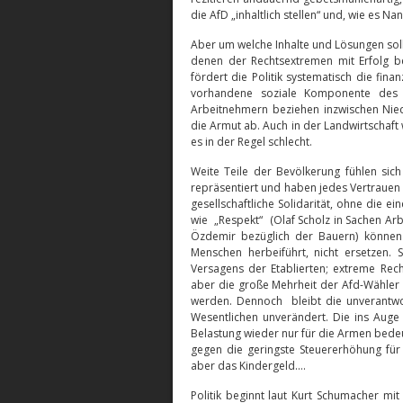
die AfD „inhaltlich stellen“ und, wie es Na
Aber um welche Inhalte und Lösungen soll
denen der Rechtsextremen mit Erfolg b
fördert die Politik systematisch die fin
vorhandene soziale Komponente des 
Arbeitnehmern beziehen inzwischen Nied
die Armut ab. Auch in der Landwirtschaft
es in der Regel schlecht.
Weite Teile der Bevölkerung fühlen sic
repräsentiert und haben jedes Vertrauen in
gesellschaftliche Solidarität, ohne die 
wie „Respekt“ (Olaf Scholz in Sachen Ar
Özdemir bezüglich der Bauern) können
Menschen herbeiführt, nicht ersetzen. 
Versagens der Etablierten; extreme Recht
aber die große Mehrheit der Afd-Wähler g
werden. Dennoch bleibt die unverantwo
Wesentlichen unverändert. Die ins Auge
Belastung wieder nur für die Armen bedeut
gegen die geringste Steuererhöhung für 
aber das Kindergeld….
Politik beginnt laut Kurt Schumacher mit