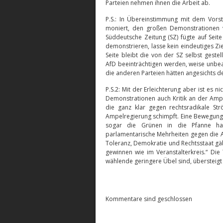
Parteien nehmen ihnen die Arbeit ab.
P.S.: In Übereinstimmung mit dem Vorst
moniert, den großen Demonstrationen 
Süddeutsche Zeitung (SZ) fügte auf Seit
demonstrieren, lasse kein eindeutiges Zi
Seite bleibt die von der SZ selbst gest
AfD beeinträchtigen werden, weise unbean
die anderen Parteien hätten angesichts d
P.S.2: Mit der Erleichterung aber ist es 
Demonstrationen auch Kritik an der Amp
die ganz klar gegen rechtsradikale St
Ampelregierung schimpft. Eine Bewegung
sogar die Grünen in die Pfanne hau
parlamentarische Mehrheiten gegen die A
Toleranz, Demokratie und Rechtsstaat gä
gewinnen wie im Veranstalterkreis.“ Die 
wählende geringere Übel sind, übersteigt
Kommentare sind geschlossen