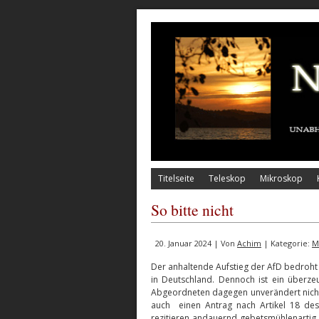
Titelseite
Teleskop
Mikroskop
So bitte nicht
20. Januar 2024 | Von
Achim
| Kategorie:
M
Der anhaltende Aufstieg der AfD bedroht m
in Deutschland. Dennoch ist ein überz
Abgeordneten dagegen unverändert nicht 
auch einen Antrag nach Artikel 18 de
rezitieren andauernd gebetsmühlenartig,