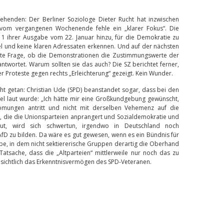
ehenden: Der Berliner Soziologe Dieter Rucht hat inzwischen
vom vergangenen Wochenende fehle ein „klarer Fokus“. Die
e 1 ihrer Ausgabe vom 22. Januar hinzu, für die Demokratie zu
el und keine klaren Adressaten erkennen. Und auf der nächsten
ellte Frage, ob die Demonstrationen die Zustimmungswerte der
twortet. Warum sollten sie das auch? Die SZ berichtet ferner,
er Proteste gegen rechts „Erleichterung“ gezeigt. Kein Wunder.
nicht getan: Christian Ude (SPD) beanstandet sogar, dass bei den
el laut wurde: „Ich hätte mir eine Großkundgebung gewünscht,
römungen antritt und nicht mit derselben Vehemenz auf die
, die die Unionsparteien anprangert und Sozialdemokratie und
t, wird sich schwertun, irgendwo in Deutschland noch
fD zu bilden. Da wäre es gut gewesen, wenn es ein Bündnis für
be, in dem nicht sektiererische Gruppen derartig die Oberhand
Tatsache, dass die „Altparteien“ mittlerweile nur noch das zu
 sichtlich das Erkenntnisvermögen des SPD-Veteranen.