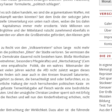
ncy Faeser formulierte, „politisch schlagen“.
 es sich dabei handeln, wo sind die argumentativen Waffen, mit
VERSC
ekämpft werden könnten? Seit dem Ende der siebziger Jahre
anzielle Umverteilung von unten nach oben, wobei die bis dahin
Galer
Kapitalismus immer mehr erodierte. Viele Millionen von
riglöhne und der Mittelstand rutscht zunehmend ebenfalls in
Über 
 werden vor allem die Großbetriebe gefördert, den Kleinen geht
Impr
Konta
h zu Recht von den „Volksvertretern“ schon lange nicht mehr
 die politischen „Eliten“ der Städte verloren. Sie vermissen die
eine Demokratie dauernd nicht bestehen kann. Bloße Worthülsen
DIE 2
beitnehmer, besonders Pflegekräfte) und „Wertschätzung“ (Cem
In eigen
 eine empathische Politik, die ein wahres Miteinander der
Meinungs
Seit vielen Jahren wächst die AfD nicht zuletzt wegen dieses
Repräsen
e finden sich zwar auch in den Kreisen finanziell Saturierter,
Zeit spa
ehört zu denen, die benachteiligt sind oder befürchten, es zu
Stückwer
rtliche Haltung der noch herrschenden politischen Kaste im
Genauer
 gefasste Tierwohlabgabe auf Fleisch würde eine bedrohliche
Der Erdb
en. Und der unsägliche Christian Lindner sperrt sich mit Erfolg
Wussten 
die Reichen und will nun den Kinderfreibetrag erhöhen, nicht
Bildung
Test: Tu
 der Betrachtung der Wirklichkeit. Dazu aber ist die führende
Aus der 