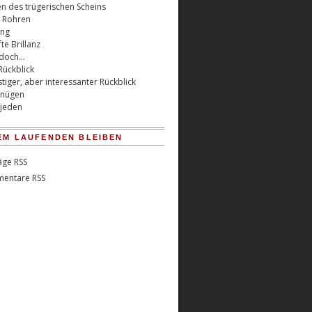
en des trügerischen Scheins
n Rohren
ung
te Brillanz
jedoch…
Rückblick
tiger, aber interessanter Rückblick
gnügen
 jeden
EM LAUFENDEN BLEIBEN
äge RSS
entare RSS