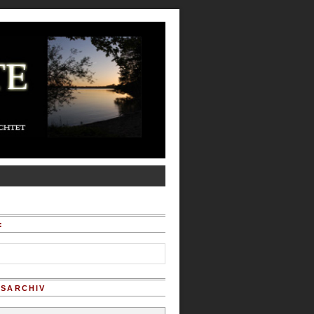
:
SARCHIV
chiv