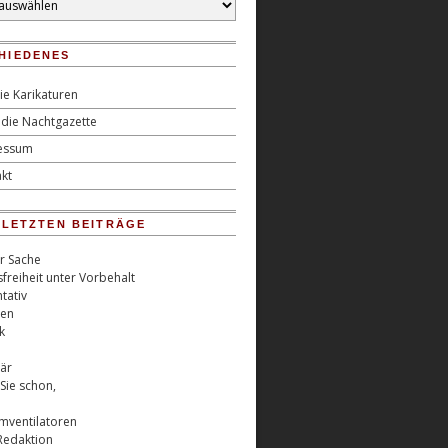
HIEDENES
ie Karikaturen
die Nachtgazette
essum
kt
0 LETZTEN BEITRÄGE
er Sache
freiheit unter Vorbehalt
tativ
ren
k
är
Sie schon,
rmventilatoren
Redaktion