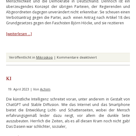
Menschlichkeit und die Demokratie in Deutschland. Dennoch ist ein
überzeugendes Konzept der übrigen Parteien, der Regierenden und
Abgeordneten dagegen unverändert nicht erkennbar. Sie scheuen einen
Verbotsantrag gegen die Partei, auch einen Antrag nach Artikel 18 des
Grundgesetzes gegen den Faschisten Björn Höcke, und sie rezitieren
[weiterlesen …]
für
Veröffentlicht in
Mikroskop
|
Kommentare deaktiviert
So
bitte
nicht
KI
19. April 2023 | Von
Achim
Die künstliche Intelligenz schreitet voran, unter anderem in Gestalt von
ChatGPT und Stable Diffusion. Wie das Internet und das Smartphone
bietet die Entwicklung Licht- und Schattenseiten, wobei der Mensch
erfahrungsgemäß leider dazu neigt, vor allem die dunkle Seite
auszubeuten. Herrlich die Zeiten, als es all diesen Kram noch nicht gab!
Das Dasein war schlichter, sozialer,