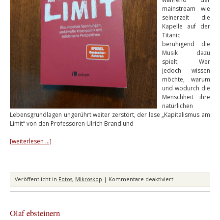
mainstream wie
seinerzeit die
Kapelle auf der
Titanic
beruhigend die
Musik dazu
spielt. Wer
jedoch wissen
möchte, warum
und wodurch die
Menschheit ihre
natürlichen
Lebensgrundlagen ungerührt weiter zerstört, der lese „Kapitalismus am
Limit“ von den Professoren Ulrich Brand und
[weiterlesen …]
für
Veröffentlicht in
Fotos
,
Mikroskop
|
Kommentare deaktiviert
Klappe
zu
Olaf ebsteinern