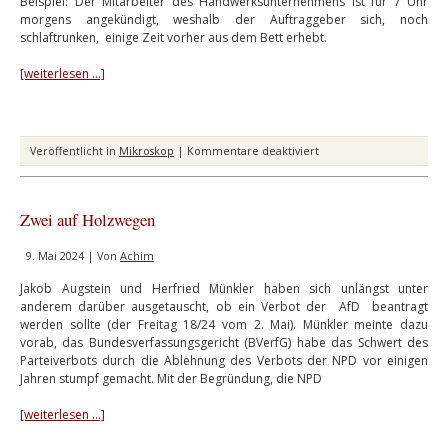
Beispiel: Der Mitarbeiter des Handwerksunternehmens ist für 7 Uhr
morgens angekündigt, weshalb der Auftraggeber sich, noch
schlaftrunken, einige Zeit vorher aus dem Bett erhebt.
[weiterlesen …]
für
Veröffentlicht in
Mikroskop
|
Kommentare deaktiviert
Vom
deutschen
Fachkräftemangel
Zwei auf Holzwegen
9. Mai 2024 | Von
Achim
Jakob Augstein und Herfried Münkler haben sich unlängst unter
anderem darüber ausgetauscht, ob ein Verbot der AfD beantragt
werden sollte (der Freitag 18/24 vom 2. Mai). Münkler meinte dazu
vorab, das Bundesverfassungsgericht (BVerfG) habe das Schwert des
Parteiverbots durch die Ablehnung des Verbots der NPD vor einigen
Jahren stumpf gemacht. Mit der Begründung, die NPD
[weiterlesen …]