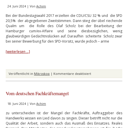
24. Juni 2024 | Von
Achim
Bei der Bundestagswahl 2017 erzielten die CDU/CSU 32 % und die SPD
20,5% der abgegebenen Zweitstimmen. Dann stieg der übel riechende
Qualm um die Rolle des Olaf Scholz bei der Bearbeitung der
Hamburger cum/ex-Affaire und seine diesbezüglichen, wenig
glaubwürdigen Gedächtnislücken auf. Daraufhin scheiterte Scholz zwar
bei seiner Bewerbung für den SPD-Vorsitz, wurde jedoch – arme
[weiterlesen …]
für
Veröffentlicht in
Mikroskop
|
Kommentare deaktiviert
Olaf
ebsteinern
Vom deutschen Fachkräftemangel
18. Juni 2024 | Von
Achim
zu unterscheiden ist der Mangel der Fachkräfte, Auftraggeber des
Handwerks wissen ein Lied davon zu singen. Dieser betrifft nicht nur die
Qualität der Arbeit, sondern auch das Ausmaß des Einsatzes. Reales