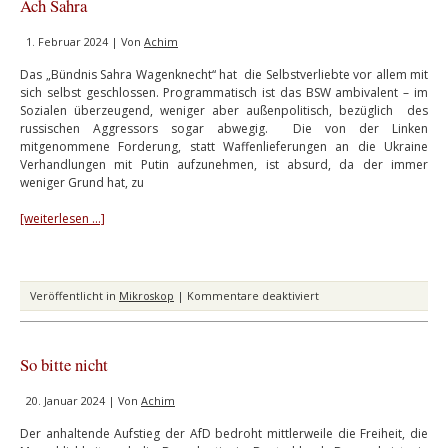
Ach Sahra
1. Februar 2024 | Von
Achim
Das „Bündnis Sahra Wagenknecht“ hat die Selbstverliebte vor allem mit
sich selbst geschlossen. Programmatisch ist das BSW ambivalent – im
Sozialen überzeugend, weniger aber außenpolitisch, bezüglich des
russischen Aggressors sogar abwegig. Die von der Linken
mitgenommene Forderung, statt Waffenlieferungen an die Ukraine
Verhandlungen mit Putin aufzunehmen, ist absurd, da der immer
weniger Grund hat, zu
[weiterlesen …]
für
Veröffentlicht in
Mikroskop
|
Kommentare deaktiviert
Ach
Sahra
So bitte nicht
20. Januar 2024 | Von
Achim
Der anhaltende Aufstieg der AfD bedroht mittlerweile die Freiheit, die