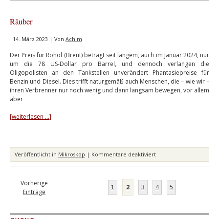
über
Krisen
Räuber
14. März 2023 | Von
Achim
Der Preis für Rohöl (Brent) beträgt seit langem, auch im Januar 2024, nur
um die 78 US-Dollar pro Barrel, und dennoch verlangen die
Oligopolisten an den Tankstellen unverändert Phantasiepreise für
Benzin und Diesel. Dies trifft naturgemäß auch Menschen, die – wie wir –
ihren Verbrenner nur noch wenig und dann langsam bewegen, vor allem
aber
[weiterlesen …]
für
Veröffentlicht in
Mikroskop
|
Kommentare deaktiviert
Räuber
Vorherige
1
2
3
4
5
Einträge