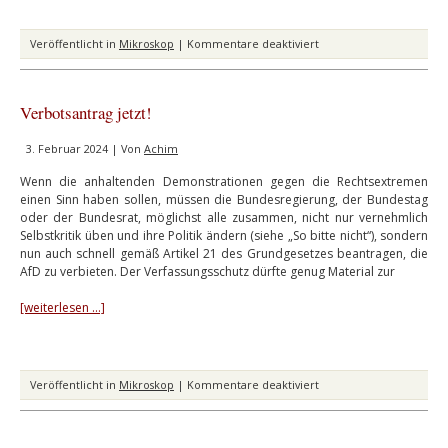
für
Veröffentlicht in
Mikroskop
|
Kommentare deaktiviert
Zwei
auf
Holzwegen
Verbotsantrag jetzt!
3. Februar 2024 | Von
Achim
Wenn die anhaltenden Demonstrationen gegen die Rechtsextremen
einen Sinn haben sollen, müssen die Bundesregierung, der Bundestag
oder der Bundesrat, möglichst alle zusammen, nicht nur vernehmlich
Selbstkritik üben und ihre Politik ändern (siehe „So bitte nicht“), sondern
nun auch schnell gemäß Artikel 21 des Grundgesetzes beantragen, die
AfD zu verbieten. Der Verfassungsschutz dürfte genug Material zur
[weiterlesen …]
für
Veröffentlicht in
Mikroskop
|
Kommentare deaktiviert
Verbotsantrag
jetzt!