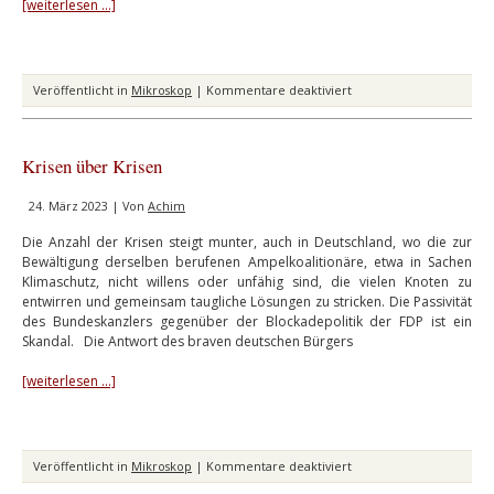
[weiterlesen …]
für
Veröffentlicht in
Mikroskop
|
Kommentare deaktiviert
KI
Krisen über Krisen
24. März 2023 | Von
Achim
Die Anzahl der Krisen steigt munter, auch in Deutschland, wo die zur
Bewältigung derselben berufenen Ampelkoalitionäre, etwa in Sachen
Klimaschutz, nicht willens oder unfähig sind, die vielen Knoten zu
entwirren und gemeinsam taugliche Lösungen zu stricken. Die Passivität
des Bundeskanzlers gegenüber der Blockadepolitik der FDP ist ein
Skandal. Die Antwort des braven deutschen Bürgers
[weiterlesen …]
für
Veröffentlicht in
Mikroskop
|
Kommentare deaktiviert
Krisen