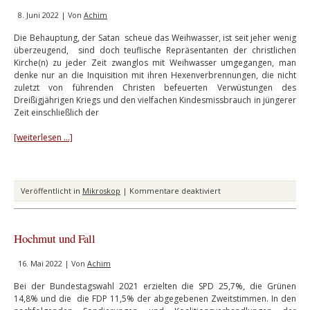
8. Juni 2022 | Von
Achim
Die Behauptung, der Satan scheue das Weihwasser, ist seit jeher wenig
überzeugend, sind doch teuflische Repräsentanten der christlichen
Kirche(n) zu jeder Zeit zwanglos mit Weihwasser umgegangen, man
denke nur an die Inquisition mit ihren Hexenverbrennungen, die nicht
zuletzt von führenden Christen befeuerten Verwüstungen des
Dreißigjährigen Kriegs und den vielfachen Kindesmissbrauch in jüngerer
Zeit einschließlich der
[weiterlesen …]
für
Veröffentlicht in
Mikroskop
|
Kommentare deaktiviert
Die
Überdummheitssteuer
Hochmut und Fall
16. Mai 2022 | Von
Achim
Bei der Bundestagswahl 2021 erzielten die SPD 25,7%, die Grünen
14,8% und die die FDP 11,5% der abgegebenen Zweitstimmen. In den