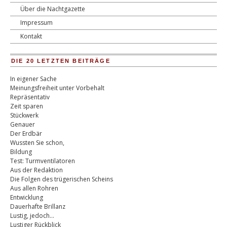
Über die Nachtgazette
Impressum
Kontakt
DIE 20 LETZTEN BEITRÄGE
In eigener Sache
Meinungsfreiheit unter Vorbehalt
Repräsentativ
Zeit sparen
Stückwerk
Genauer
Der Erdbär
Wussten Sie schon,
Bildung
Test: Turmventilatoren
Aus der Redaktion
Die Folgen des trügerischen Scheins
Aus allen Rohren
Entwicklung
Dauerhafte Brillanz
Lustig, jedoch…
Lustiger Rückblick