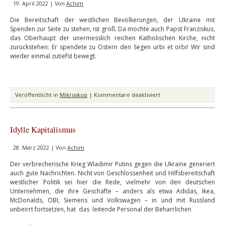
19. April 2022 | Von
Achim
Die Bereitschaft der westlichen Bevölkerungen, der Ukraine mit
Spenden zur Seite zu stehen, ist groß. Da mochte auch Papst Franziskus,
das Oberhaupt der unermesslich reichen Katholischen Kirche, nicht
zurückstehen: Er spendete zu Ostern den Segen urbi et orbi! Wir sind
wieder einmal zutiefst bewegt.
für
Veröffentlicht in
Mikroskop
|
Kommentare deaktiviert
Spender
Franziskus
Idylle Kapitalismus
28. März 2022 | Von
Achim
Der verbrecherische Krieg Wladimir Putins gegen die Ukraine generiert
auch gute Nachrichten. Nicht von Geschlossenheit und Hilfsbereitschaft
westlicher Politik sei hier die Rede, vielmehr von den deutschen
Unternehmen, die ihre Geschäfte – anders als etwa Adidas, Ikea,
McDonalds, OBI, Siemens und Volkswagen – in und mit Russland
unbeirrt fortsetzen, hat das leitende Personal der Beharrlichen