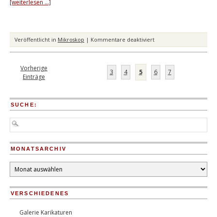
[weiterlesen …]
für
Veröffentlicht in
Mikroskop
|
Kommentare deaktiviert
Idylle
Kapitalismus
Vorherige
3
4
5
6
7
Einträge
SUCHE:
MONATSARCHIV
Monatsarchiv
VERSCHIEDENES
Galerie Karikaturen