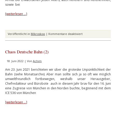
sowie bei
[weiterlesen …]
für
Veröffentlicht in
Mikroskop
|
Kommentare deaktiviert
Tschüs,
Linke!
Chaos Deutsche Bahn (2)
18. Juni 2022 | Von
Achim
Am 23. Juni 2021 berichteten wir über die groteske Unpünktlichkeit der
Bahn (siehe Monatsarchiv). Aber man sollte sich ja so oft wie möglich
umweltfreundlich fortbewegen, weshalb unser Herausgeber,
Chefredakteur und Bürobote auch in diesem Jahr brav für den 16. Juni
eine Zugreise von München in den Norden buchte, beginnend mit dem
ICE 536 von München
[weiterlesen …]