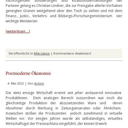
nachfolgenden Sondierungen und Koalitionsverhandlungen der
Parteien gelang es Christian Lindner, die zur Preisgabe allerlei Vorhaben
geneigten Grünen weitgehend über den Tisch zu ziehen und mit dem
Finanz-, Justiz-, Verkehrs- und Bildungs-/Forschungsministerium vier
wichtige Ministerien
[weiterlesen …]
für
Veröffentlicht in
Mikroskop
|
Kommentare deaktiviert
Hochmut
und
Fall
Postmoderne Ökonomie
4. Mai 2022 | Von
Achim
Die stets emsige Wirtschaft ersinnt seit jeher andauernd innovative
Produktlinien. Dem analogen Bereich zuzuordnen war noch die
gleichzeitige Produktion der abzusetzenden Ware und deren
Abnehmer durch Werbung in Zeitungsinseraten oder Ähnlichem.
Inzwischen stoßen die Produzenten jedoch zunehmend in virtuelle
Welten vor. Vor einigen Jahren wurde als selbständiges, virtuelles
Wirtschaftsgut der Preisnachlass eingeführt, der keinen Erwerb