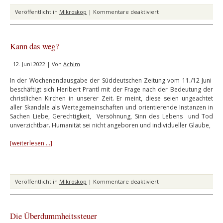
für
Veröffentlicht in
Mikroskop
|
Kommentare deaktiviert
Chaos
Deutsche
Bahn
Kann das weg?
(2)
12. Juni 2022 | Von
Achim
In der Wochenendausgabe der Süddeutschen Zeitung vom 11./12 Juni
beschäftigt sich Heribert Prantl mit der Frage nach der Bedeutung der
christlichen Kirchen in unserer Zeit. Er meint, diese seien ungeachtet
aller Skandale als Wertegemeinschaften und orientierende Instanzen in
Sachen Liebe, Gerechtigkeit, Versöhnung, Sinn des Lebens und Tod
unverzichtbar. Humanität sei nicht angeboren und individueller Glaube,
[weiterlesen …]
für
Veröffentlicht in
Mikroskop
|
Kommentare deaktiviert
Kann
das
weg?
Die Überdummheitssteuer