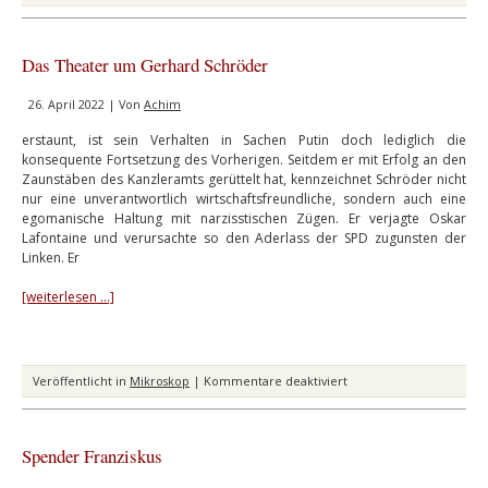
Fetisch
Wirtschaftswachstum
Das Theater um Gerhard Schröder
26. April 2022 | Von
Achim
erstaunt, ist sein Verhalten in Sachen Putin doch lediglich die
konsequente Fortsetzung des Vorherigen. Seitdem er mit Erfolg an den
Zaunstäben des Kanzleramts gerüttelt hat, kennzeichnet Schröder nicht
nur eine unverantwortlich wirtschaftsfreundliche, sondern auch eine
egomanische Haltung mit narzisstischen Zügen. Er verjagte Oskar
Lafontaine und verursachte so den Aderlass der SPD zugunsten der
Linken. Er
[weiterlesen …]
für
Veröffentlicht in
Mikroskop
|
Kommentare deaktiviert
Das
Theater
um
Spender Franziskus
Gerhard
Schröder