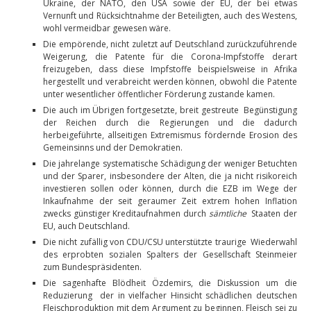
Ukraine, der NATO, den USA sowie der EU, der bei etwas
Vernunft und Rücksichtnahme der Beteiligten, auch des Westens,
wohl vermeidbar gewesen wäre.
Die empörende, nicht zuletzt auf Deutschland zurückzuführende
Weigerung, die Patente für die Corona-Impfstoffe derart
freizugeben, dass diese Impfstoffe beispielsweise in Afrika
hergestellt und verabreicht werden können, obwohl die Patente
unter wesentlicher öffentlicher Förderung zustande kamen.
Die auch im Übrigen fortgesetzte, breit gestreute Begünstigung
der Reichen durch die Regierungen und die dadurch
herbeigeführte, allseitigen Extremismus fördernde Erosion des
Gemeinsinns und der Demokratien.
Die jahrelange systematische Schädigung der weniger Betuchten
und der Sparer, insbesondere der Alten, die ja nicht risikoreich
investieren sollen oder können, durch die EZB im Wege der
Inkaufnahme der seit geraumer Zeit extrem hohen Inflation
zwecks günstiger Kreditaufnahmen durch
sämtliche
Staaten der
EU, auch Deutschland.
Die nicht zufällig von CDU/CSU unterstützte traurige Wiederwahl
des erprobten sozialen Spalters der Gesellschaft Steinmeier
zum Bundespräsidenten.
Die sagenhafte Blödheit Özdemirs, die Diskussion um die
Reduzierung der in vielfacher Hinsicht schädlichen deutschen
Fleischproduktion mit dem Argument zu beginnen, Fleisch sei zu