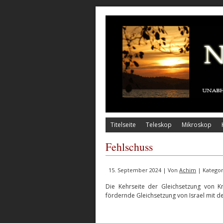
Titelseite
Teleskop
Mikroskop
Fehlschuss
15. September 2024 | Von
Achim
| Kategor
Die Kehrseite der Gleichsetzung von Kr
fördernde Gleichsetzung von Israel mit 