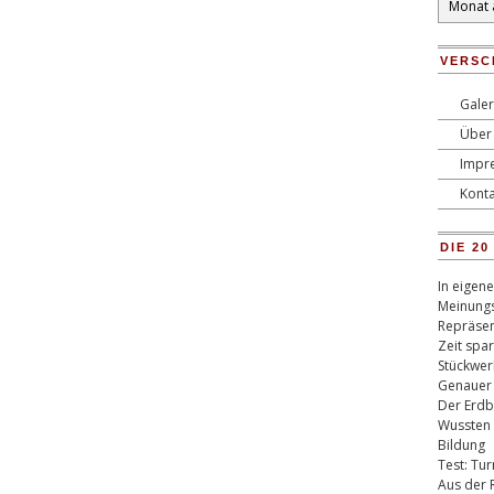
VERSC
Galer
Über 
Impr
Konta
DIE 2
In eigen
Meinungs
Repräsen
Zeit spa
Stückwer
Genauer
Der Erdb
Wussten 
Bildung
Test: Tu
Aus der 