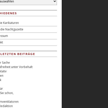
HIEDENES
ie Karikaturen
die Nachtgazette
essum
kt
0 LETZTEN BEITRÄGE
er Sache
freiheit unter Vorbehalt
tativ
ren
k
är
Sie schon,
rmventilatoren
Redaktion