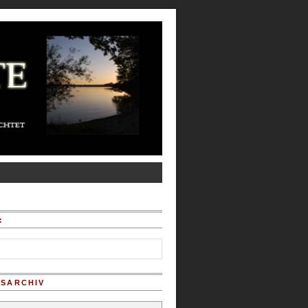
:
SARCHIV
chiv