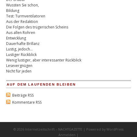
Wussten Sie schon,
Bildung
Test: Turmventilatoren
Aus der Redaktion
Die Folgen des trügerischen Scheins
Aus allen Rohren
Entwicklung
Dauerhafte Brillanz
Lustig, jedoch…
Lustiger Rückblick
Wenig lustiger, aber interessanter Rückblick
Lesevergnügen
Nicht für jeden
AUF DEM LAUFENDEN BLEIBEN
Beiträge RSS
Kommentare RSS
© 2026 Internetzeitschrift – NACHTGAZETTE | Powered by
WordPress
Anmelden
|