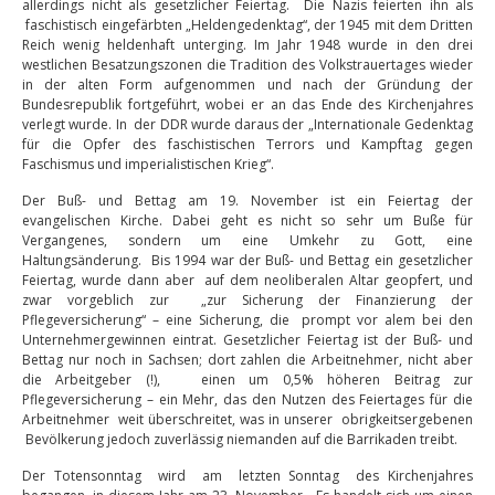
allerdings nicht als gesetzlicher Feiertag. Die Nazis feierten ihn als
faschistisch eingefärbten „Heldengedenktag“, der 1945 mit dem Dritten
Reich wenig heldenhaft unterging. Im Jahr 1948 wurde in den drei
westlichen Besatzungszonen die Tradition des Volkstrauertages wieder
in der alten Form aufgenommen und nach der Gründung der
Bundesrepublik fortgeführt, wobei er an das Ende des Kirchenjahres
verlegt wurde. In der DDR wurde daraus der „Internationale Gedenktag
für die Opfer des faschistischen Terrors und Kampftag gegen
Faschismus und imperialistischen Krieg“.
Der Buß- und Bettag am 19. November ist ein Feiertag der
evangelischen Kirche. Dabei geht es nicht so sehr um Buße für
Vergangenes, sondern um eine Umkehr zu Gott, eine
Haltungsänderung. Bis 1994 war der Buß- und Bettag ein gesetzlicher
Feiertag, wurde dann aber auf dem neoliberalen Altar geopfert, und
zwar vorgeblich zur „zur Sicherung der Finanzierung der
Pflegeversicherung“ – eine Sicherung, die prompt vor alem bei den
Unternehmergewinnen eintrat. Gesetzlicher Feiertag ist der Buß- und
Bettag nur noch in Sachsen; dort zahlen die Arbeitnehmer, nicht aber
die Arbeitgeber (!), einen um 0,5% höheren Beitrag zur
Pflegeversicherung – ein Mehr, das den Nutzen des Feiertages für die
Arbeitnehmer weit überschreitet, was in unserer obrigkeitsergebenen
Bevölkerung jedoch zuverlässig niemanden auf die Barrikaden treibt.
Der Totensonntag wird am letzten Sonntag des Kirchenjahres