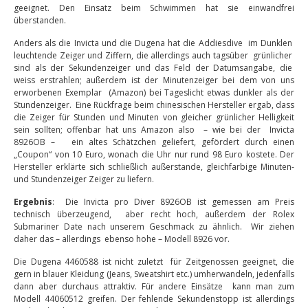
geeignet. Den Einsatz beim Schwimmen hat sie einwandfrei
überstanden.
Anders als die Invicta und die Dugena hat die Addiesdive im Dunklen
leuchtende Zeiger und Ziffern, die allerdings auch tagsüber grünlicher
sind als der Sekundenzeiger und das Feld der Datumsangabe, die
weiss erstrahlen; außerdem ist der Minutenzeiger bei dem von uns
erworbenen Exemplar (Amazon) bei Tageslicht etwas dunkler als der
Stundenzeiger. Eine Rückfrage beim chinesischen Hersteller ergab, dass
die Zeiger für Stunden und Minuten von gleicher grünlicher Helligkeit
sein sollten; offenbar hat uns Amazon also – wie bei der Invicta
8926OB – ein altes Schätzchen geliefert, gefördert durch einen
„Coupon“ von 10 Euro, wonach die Uhr nur rund 98 Euro kostete. Der
Hersteller erklärte sich schließlich außerstande, gleichfarbige Minuten-
und Stundenzeiger Zeiger zu liefern.
Ergebnis
: Die Invicta pro Diver 8926OB ist gemessen am Preis
technisch überzeugend, aber recht hoch, außerdem der Rolex
Submariner Date nach unserem Geschmack zu ähnlich. Wir ziehen
daher das – allerdings ebenso hohe – Modell 8926 vor.
Die Dugena 4460588 ist nicht zuletzt für Zeitgenossen geeignet, die
gern in blauer Kleidung (Jeans, Sweatshirt etc.) umherwandeln, jedenfalls
dann aber durchaus attraktiv. Für andere Einsätze kann man zum
Modell 44060512 greifen. Der fehlende Sekundenstopp ist allerdings