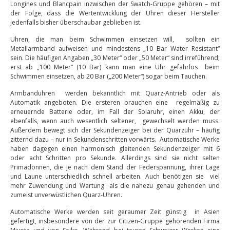
Longines und Blancpain inzwischen der Swatch-Gruppe gehören – mit
der Folge, dass die Wertentwicklung der Uhren dieser Hersteller
jedenfalls bisher überschaubar geblieben ist.
Uhren, die man beim Schwimmen einsetzen will, sollten ein
Metallarmband aufweisen und mindestens „10 Bar Water Resistant“
sein. Die häufigen Angaben „30 Meter“ oder „50 Meter“ sind irreführend;
erst ab „100 Meter“ (10 Bar) kann man eine Uhr gefahrlos beim
Schwimmen einsetzen, ab 20 Bar („200 Meter“) sogar beim Tauchen.
Armbanduhren werden bekanntlich mit Quarz-Antrieb oder als
Automatik angeboten. Die ersteren brauchen eine regelmäßig zu
erneuernde Batterie oder, im Fall der Solaruhr, einen Akku, der
ebenfalls, wenn auch wesentlich seltener, gewechselt werden muss.
Außerdem bewegt sich der Sekundenzeiger bei der Quarzuhr – häufig
zitternd dazu – nur in Sekundenschritten vorwärts. Automatische Werke
haben dagegen einen harmonisch gleitenden Sekundenzeiger mit 6
oder acht Schritten pro Sekunde. Allerdings sind sie nicht selten
Primadonnen, die je nach dem Stand der Federspannung, ihrer Lage
und Laune unterschiedlich schnell arbeiten. Auch benötigen sie viel
mehr Zuwendung und Wartung als die nahezu genau gehenden und
zumeist unverwüstlichen Quarz-Uhren.
Automatische Werke werden seit geraumer Zeit günstig in Asien
gefertigt, insbesondere von der zur Citizen-Gruppe gehörenden Firma