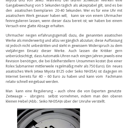
Miyota und von Seiko. Während bei teuren Schweizer Werken eine
Gangabweichung von 5 Sekunden täglich als akzeptabel gilt, sind es bei
den asiatischen Exemplaren 20-40 Sekunden. Wer es für eine Uhr mit
asiatischem Werk genauer haben will, kann sie von einem Uhrmacher
feinregulieren lassen, wenn dieser dazu bereit ist; wir haben bei einem
Versuch eine glatte Absage erhalten.
Uhrmacher neigen erfahrungsgemäß dazu, die genannten asiatischen
Werke als minderwertig und allzu vergänglich abzutun; diese Auffassung
ist jedoch nicht unbestritten und steht in gewissem Widerspruch zu dem
vieljährigen Einsatz dieser Werke. Auch lassen die Kritiker gern
unberücksichtigt, dass Automatik-Uhren nach einigen Jahren jeweils eine
Revision benötigen, die bei Edelherstellern Unsummen kostet (bei einer
Rolex Submariner mittlerweile regelmäßig mehr als 750 Euro). Ein neues
asiatisches Werk (etwa Miyota 8125 oder Seiko NH35A) ist dagegen im
Internet bereits für 40 – 60 Euro zu haben und kann vom Fachmann
relativ schnell eingebaut werden.
Man kann eine Regulierung – auch ohne die von Experten genutzte
Zeitwaage – übrigens selbst vornehmen, indem man den oberen
kleinen Hebel (Abb.: Seiko NH35A)n über der Unruhe verstellt.