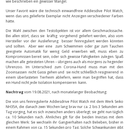
wie beschrieben ein gewisser Mangel.
Unser Favorit wäre die technisch einwandfreie Addiesdive Pilot Watch,
wenn das uns gelieferte Exemplar nicht Anzeigen verschiedener Farben
hätte.
Die Wahl zwischen den Testobjekten ist vor allem Geschmackssache.
Bei allen stört, dass sie kräftig vorgehend geliefert werden, also vom
Hersteller vor der Auslieferung besser feinreguliert werden könnten
und sollten. Aber wer eine zum Schwimmen oder gar zum Tauchen
geeignete Automatik für wenig Geld erwerben will, muss eben zu
Kompromissen bereit sein, oder sich gewisse Fähigkeiten zulegen. Spaß
machen alle getesteten Uhren – übrigens auch als morgens zu hegender
Uhrenzoo. Im Unterschied zum Corona-Hund muss man mit den
Zooinsassen nicht Gassi gehen und sie nicht schließlich resignierend in
einem überlasteten Tierheim abliefern, wenn man begriffen hat, dass
ein Hund nicht jede Isolation kompensieren kann.
Nachtrag
vom 19.08.2021, nach monatelanger Beobachtung:
Die von uns feinregulierte Addiesdrive Pilot Watch mit dem Werk Seiko
NH35A, die danach zwei Wochen lang brav nur ca. 2 bis 3 Sekunden am
Tag vorging, hat es sich inzwischen anders überlegt; sie geht nun täglich
ca. 10 Sekunden nach. Ähnliches gilt für die beiden Invictas mit dem
gleichen Werk: Sie wechseln ihr Gangverhalten nach Belieben, bisher in
einem Rahmen von ca. 15 Sekunden pro Tag. Solche Schwankungen gibt