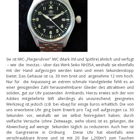
Sie ist IWC-„Fliegeruhren“ IWC (Mark XVI und Spitfire) ähnlich und verfügt
– wie die Invictas – über das Werk Seiko NH35A, weshalb sie ebenfalls
mit der Hand aufgezogen werden kann und einen Sekundenstopp
bietet. Das Gehäuse ist ca. 39 mm breit und angenehme 12 mm hoch.
Nur für die Anpassung an extrem schmale Handgelenke fehlt es an
einer genügenden Zahl herausnehmbarer Glieder des attraktiven und
soliden, gut zur Uhr passenden Armbands. Hierzu erwies sich der von
Addies mitgelieferte Stift allerdings als unzureichend; geeignetes
Werkzeug ist jedoch (z.B. bei ebay) für einige Euros erhältlich. Die von
uns erworbene Uhr ging beim Erwerb pro Tag voll aufgezogen ca. 30
Sekunden vor, weshalb wir sie selbst feinreguliert haben; durch
vielfache Versuche (ohne Zeitwaage, siehe oben) ist es gelungen, die
Abweichung auf wenige Sekunden täglich zu reduzieren. Auch hier ist
die Gangreserve in Ordnung. Diese Uhr hat ebenfalls eine
verschraubbare Krone und ist mit 20 Bar („200m“) zum Tauchen