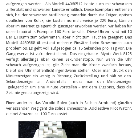
aufgezogen werden. Als Modell 44060512 ist sie auch mit schwarzem
Zifferblatt und schwarzer Lünette erhältlich. Diese Exemplare entfernen
sich, bei der schwarzen Ausführung immerhin durch die Zeiger, optisch
deutlicher von Rolex; sie kosten normalerweise je 229 Euro, können
aber im Internet gelegentlich günstiger erworben werden; wir haben für
unser blau/rotes Exemplar 160 Euro bezahlt. Diese Uhren sind mit 10
Bar („100m“) zum Schwimmen, aber nicht zum Tauchen geeignet. Das
Modell 4460588 überstand mehrere Einsätze beim Schwimmen auch
problemlos. Es geht voll aufgezogen ca. 15 Sekunden pro Tag vor. Die
Gangreserve ist zufriedenstellend. Das eingebaute Myota-Werk 8125
verfügt allerdings über keinen Sekundenstopp. Nur wenn die Uhr
schwach aufgezogen ist, gilt: Zieht man die Krone zweifach heraus,
bleibt die Uhr (hoffentlich) irgendwann stehen. Oder man drückt den
Minutenzeiger ein wenig in Richtung Zurückstellung und hält so den
Sekundenzeiger an. Andernfalls muss man den Minutenzeiger
gelegentlich um eine Minute vorstellen – mit dem Ergebnis, dass die
Zeit nie genau angezeigt wird.
Einen anderen, das Vorbild Rolex (auch in Sachen Armband) gänzlich
verlassenden Weg geht die solide chinesische „Addiesdive Pilot Watch“,
die bei Amazon ca. 100 Euro kostet: