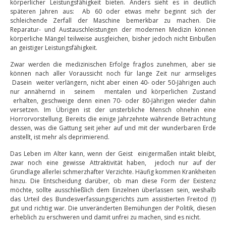
körperlicher Leistungsfähigkeit bieten. Anders sieht es in deutlich
späteren Jahren aus: Ab 60 oder etwas mehr beginnt sich der
schleichende Zerfall der Maschine bemerkbar zu machen. Die
Reparatur- und Austauschleistungen der modernen Medizin können
körperliche Mängel teilweise ausgleichen, bisher jedoch nicht Einbußen
an geistiger Leistungsfähigkeit.
Zwar werden die medizinischen Erfolge fraglos zunehmen, aber sie
können nach aller Voraussicht noch für lange Zeit nur armseliges
Dasein weiter verlängern, nicht aber einen 40- oder 50-Jährigen auch
nur annähernd in seinem mentalen und körperlichen Zustand
erhalten, geschweige denn einen 70- oder 80-Jährigen wieder dahin
versetzen. Im Übrigen ist der unsterbliche Mensch ohnehin eine
Horrorvorstellung. Bereits die einige Jahrzehnte währende Betrachtung
dessen, was die Gattung seit jeher auf und mit der wunderbaren Erde
anstellt, ist mehr als deprimierend.
Das Leben im Alter kann, wenn der Geist einigermaßen intakt bleibt,
zwar noch eine gewisse Attraktivität haben, jedoch nur auf der
Grundlage allerlei schmerzhafter Verzichte. Häufig kommen Krankheiten
hinzu. Die Entscheidung darüber, ob man diese Form der Existenz
möchte, sollte ausschließlich dem Einzelnen überlassen sein, weshalb
das Urteil des Bundesverfassungsgerichts zum assistierten Freitod (!)
gut und richtig war. Die unveränderten Bemühungen der Politik, diesen
erheblich zu erschweren und damit unfrei zu machen, sind es nicht.