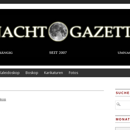
Kaleidoskop
Boskop
Karikaturen
Fotos
SUCHE
skop
MONAT
Monatsar