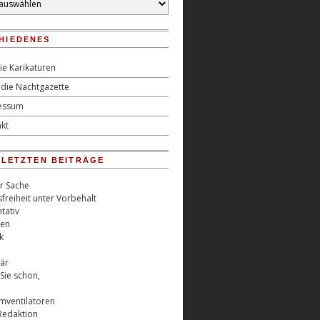
HIEDENES
ie Karikaturen
die Nachtgazette
essum
kt
0 LETZTEN BEITRÄGE
er Sache
freiheit unter Vorbehalt
tativ
ren
k
är
Sie schon,
rmventilatoren
Redaktion