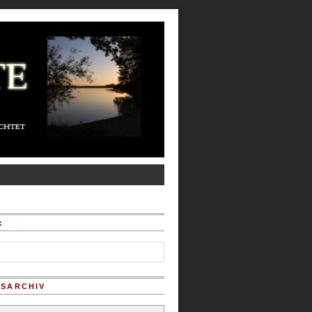
:
SARCHIV
chiv