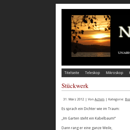
Titelseite
Teleskop
Mikroskop
Stückwerk
31. März 2012 | Von
Achim
| Kategorie:
Bo
Es sprach ein Dichter wie im Traum:
„Im Garten steht ein Kabelbaum!“
Dann rang er eine ganze Weile,