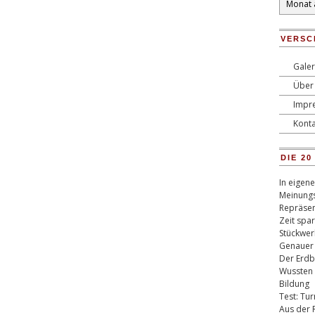
VERSC
Galer
Über 
Impr
Konta
DIE 2
In eigen
Meinungs
Repräsen
Zeit spa
Stückwer
Genauer
Der Erdb
Wussten 
Bildung
Test: Tu
Aus der 