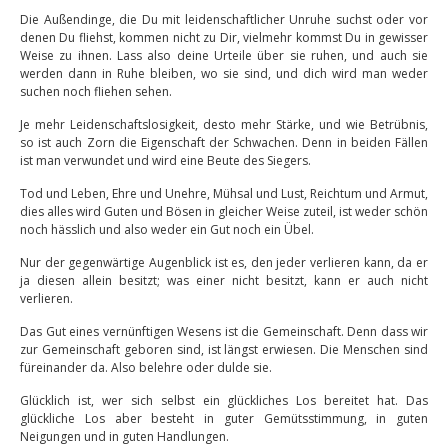
Die Außendinge, die Du mit leidenschaftlicher Unruhe suchst oder vor
denen Du fliehst, kommen nicht zu Dir, vielmehr kommst Du in gewisser
Weise zu ihnen. Lass also deine Urteile über sie ruhen, und auch sie
werden dann in Ruhe bleiben, wo sie sind, und dich wird man weder
suchen noch fliehen sehen.
Je mehr Leidenschaftslosigkeit, desto mehr Stärke, und wie Betrübnis,
so ist auch Zorn die Eigenschaft der Schwachen. Denn in beiden Fällen
ist man verwundet und wird eine Beute des Siegers.
Tod und Leben, Ehre und Unehre, Mühsal und Lust, Reichtum und Armut,
dies alles wird Guten und Bösen in gleicher Weise zuteil, ist weder schön
noch hässlich und also weder ein Gut noch ein Übel.
Nur der gegenwärtige Augenblick ist es, den jeder verlieren kann, da er
ja diesen allein besitzt; was einer nicht besitzt, kann er auch nicht
verlieren.
Das Gut eines vernünftigen Wesens ist die Gemeinschaft. Denn dass wir
zur Gemeinschaft geboren sind, ist längst erwiesen. Die Menschen sind
füreinander da. Also belehre oder dulde sie.
Glücklich ist, wer sich selbst ein glückliches Los bereitet hat. Das
glückliche Los aber besteht in guter Gemütsstimmung, in guten
Neigungen und in guten Handlungen.