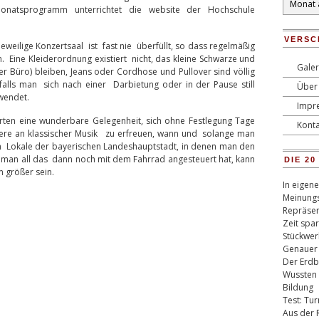
 Monatsprogramm unterrichtet die website der Hochschule
VERSC
eweilige Konzertsaal ist fast nie überfüllt, so dass regelmäßig
. Eine Kleiderordnung existiert nicht, das kleine Schwarze und
Galer
r Büro) bleiben, Jeans oder Cordhose und Pullover sind völlig
lls man sich nach einer Darbietung oder in der Pause still
Über 
wendet.
Impr
rten eine wunderbare Gelegenheit, sich ohne Festlegung Tage
Konta
re an klassischer Musik zu erfreuen, wann und solange man
hen Lokale der bayerischen Landeshauptstadt, in denen man den
 man all das dann noch mit dem Fahrrad angesteuert hat, kann
DIE 2
 größer sein.
In eigen
Meinungs
Repräsen
Zeit spa
Stückwer
Genauer
Der Erdb
Wussten 
Bildung
Test: Tu
Aus der 