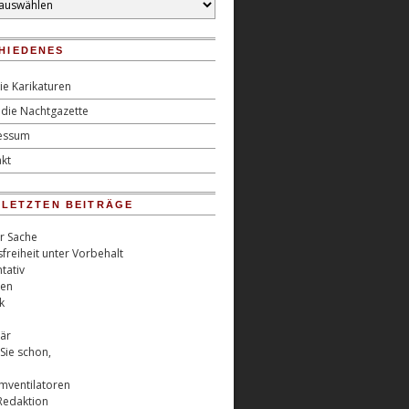
HIEDENES
ie Karikaturen
die Nachtgazette
essum
kt
0 LETZTEN BEITRÄGE
er Sache
freiheit unter Vorbehalt
tativ
ren
k
är
Sie schon,
rmventilatoren
Redaktion