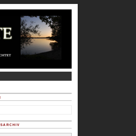
:
SARCHIV
chiv