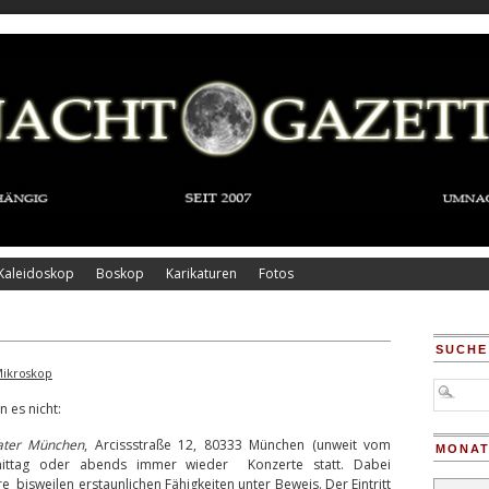
Kaleidoskop
Boskop
Karikaturen
Fotos
SUCHE
ikroskop
 es nicht:
ater München
, Arcissstraße 12, 80333 München (unweit vom
MONAT
mittag oder abends immer wieder Konzerte statt. Dabei
re bisweilen erstaunlichen Fähigkeiten unter Beweis. Der Eintritt
Monatsar