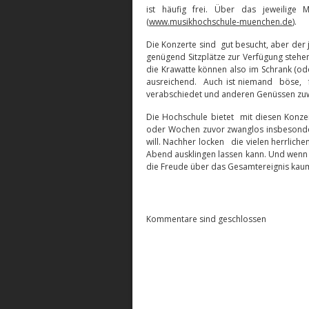
ist häufig frei. Über das jeweilige
(
www.musikhochschule-muenchen.de
).
Die Konzerte sind gut besucht, aber der j
genügend Sitzplätze zur Verfügung stehen
die Krawatte können also im Schrank (ode
ausreichend. Auch ist niemand böse, fa
verabschiedet und anderen Genüssen zu
Die Hochschule bietet mit diesen Konze
oder Wochen zuvor zwanglos insbesonde
will. Nachher locken die vielen herrlic
Abend ausklingen lassen kann. Und wenn
die Freude über das Gesamtereignis kaum
Kommentare sind geschlossen