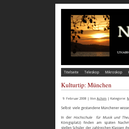
Titelseite
Teleskop
Mikroskop
Kulturtip: München
9. Februar 2008 | Von
Achim
| Kategorie:
M
Selbst viele gestandene Münchener wissen
In der
Hochschule für Musik und
The
Königsplatz) finden am späten Nach
stellen Schüler der zahlreichen Klassen ih