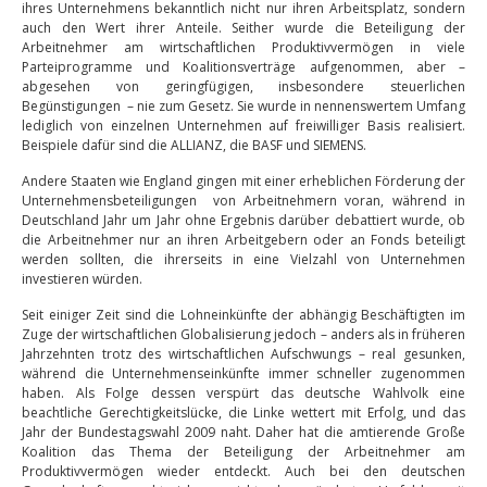
ihres Unternehmens bekanntlich nicht nur ihren Arbeitsplatz, sondern
auch den Wert ihrer Anteile. Seither wurde die Beteiligung der
Arbeitnehmer am wirtschaftlichen Produktivvermögen in viele
Parteiprogramme und Koalitionsverträge aufgenommen, aber –
abgesehen von geringfügigen, insbesondere steuerlichen
Begünstigungen – nie zum Gesetz. Sie wurde in nennenswertem Umfang
lediglich von einzelnen Unternehmen auf freiwilliger Basis realisiert.
Beispiele dafür sind die ALLIANZ, die BASF und SIEMENS.
Andere Staaten wie England gingen mit einer erheblichen Förderung der
Unternehmensbeteiligungen von Arbeitnehmern voran, während in
Deutschland Jahr um Jahr ohne Ergebnis darüber debattiert wurde, ob
die Arbeitnehmer nur an ihren Arbeitgebern oder an Fonds beteiligt
werden sollten, die ihrerseits in eine Vielzahl von Unternehmen
investieren würden.
Seit einiger Zeit sind die Lohneinkünfte der abhängig Beschäftigten im
Zuge der wirtschaftlichen Globalisierung jedoch – anders als in früheren
Jahrzehnten trotz des wirtschaftlichen Aufschwungs – real gesunken,
während die Unternehmenseinkünfte immer schneller zugenommen
haben. Als Folge dessen verspürt das deutsche Wahlvolk eine
beachtliche Gerechtigkeitslücke, die Linke wettert mit Erfolg, und das
Jahr der Bundestagswahl 2009 naht. Daher hat die amtierende Große
Koalition das Thema der Beteiligung der Arbeitnehmer am
Produktivvermögen wieder entdeckt. Auch bei den deutschen