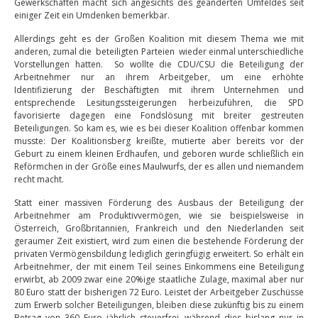
Gewerkschaften macht sich angesichts des geänderten Umfeldes seit
einiger Zeit ein Umdenken bemerkbar.
Allerdings geht es der Großen Koalition mit diesem Thema wie mit
anderen, zumal die beteiligten Parteien wieder einmal unterschiedliche
Vorstellungen hatten. So wollte die CDU/CSU die Beteiligung der
Arbeitnehmer nur an ihrem Arbeitgeber, um eine erhöhte
Identifizierung der Beschäftigten mit ihrem Unternehmen und
entsprechende Lesitungssteigerungen herbeizuführen, die SPD
favorisierte dagegen eine Fondslösung mit breiter gestreuten
Beteiligungen. So kam es, wie es bei dieser Koalition offenbar kommen
musste: Der Koalitionsberg kreißte, mutierte aber bereits vor der
Geburt zu einem kleinen Erdhaufen, und geboren wurde schließlich ein
Reförmchen in der Größe eines Maulwurfs, der es allen und niemandem
recht macht.
Statt einer massiven Förderung des Ausbaus der Beteiligung der
Arbeitnehmer am Produktivvermögen, wie sie beispielsweise in
Österreich, Großbritannien, Frankreich und den Niederlanden seit
geraumer Zeit existiert, wird zum einen die bestehende Förderung der
privaten Vermögensbildung lediglich geringfügig erweitert. So erhält ein
Arbeitnehmer, der mit einem Teil seines Einkommens eine Beteiligung
erwirbt, ab 2009 zwar eine 20%ige staatliche Zulage, maximal aber nur
80 Euro statt der bisherigen 72 Euro. Leistet der Arbeitgeber Zuschüsse
zum Erwerb solcher Beteiligungen, bleiben diese zukünftig bis zu einem
Betrag von 360 Euro jährlich steuerfrei, während dies bislang nur in