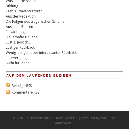
Wussten Sie schon,
Bildung
Test: Turmventilatoren
Aus der Redaktion
Die Folgen des trügerischen Scheins
Aus allen Rohren
Entwicklung
Dauerhafte Brillanz
Lustig, jedoch…
Lustiger Rückblick
Wenig lustiger, aber interessanter Rückblick
Lesevergnügen
Nicht für jeden
AUF DEM LAUFENDEN BLEIBEN
Beiträge RSS
Kommentare RSS
© 2026 Internetzeitschrift – NACHTGAZETTE | Powered by
WordPress
Anmelden
|