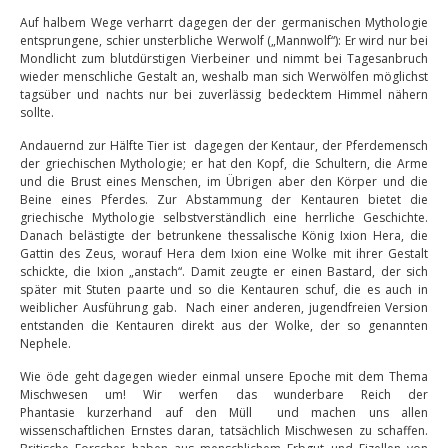
Auf halbem Wege verharrt dagegen der der germanischen Mythologie
entsprungene, schier unsterbliche Werwolf („Mannwolf“): Er wird nur bei
Mondlicht zum blutdürstigen Vierbeiner und nimmt bei Tagesanbruch
wieder menschliche Gestalt an, weshalb man sich Werwölfen möglichst
tagsüber und nachts nur bei zuverlässig bedecktem Himmel nähern
sollte.
Andauernd zur Hälfte Tier ist dagegen der Kentaur, der Pferdemensch
der griechischen Mythologie; er hat den Kopf, die Schultern, die Arme
und die Brust eines Menschen, im Übrigen aber den Körper und die
Beine eines Pferdes. Zur Abstammung der Kentauren bietet die
griechische Mythologie selbstverständlich eine herrliche Geschichte.
Danach belästigte der betrunkene thessalische König Ixion Hera, die
Gattin des Zeus, worauf Hera dem Ixion eine Wolke mit ihrer Gestalt
schickte, die Ixion „anstach“. Damit zeugte er einen Bastard, der sich
später mit Stuten paarte und so die Kentauren schuf, die es auch in
weiblicher Ausführung gab. Nach einer anderen, jugendfreien Version
entstanden die Kentauren direkt aus der Wolke, der so genannten
Nephele.
Wie öde geht dagegen wieder einmal unsere Epoche mit dem Thema
Mischwesen um! Wir werfen das wunderbare Reich der
Phantasie kurzerhand auf den Müll und machen uns allen
wissenschaftlichen Ernstes daran, tatsächlich Mischwesen zu schaffen.