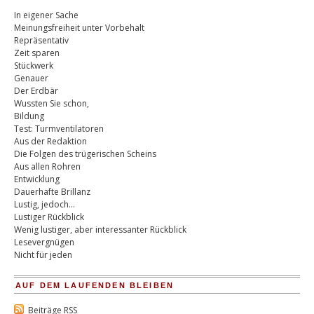
In eigener Sache
Meinungsfreiheit unter Vorbehalt
Repräsentativ
Zeit sparen
Stückwerk
Genauer
Der Erdbär
Wussten Sie schon,
Bildung
Test: Turmventilatoren
Aus der Redaktion
Die Folgen des trügerischen Scheins
Aus allen Rohren
Entwicklung
Dauerhafte Brillanz
Lustig, jedoch…
Lustiger Rückblick
Wenig lustiger, aber interessanter Rückblick
Lesevergnügen
Nicht für jeden
AUF DEM LAUFENDEN BLEIBEN
Beiträge RSS