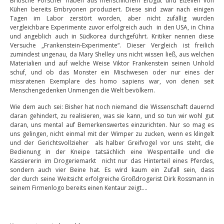
Britische Forscher haben aus menschlichem Erbgut und Eizellen von
Kühen bereits Embryonen produziert. Diese sind zwar nach einigen
Tagen im Labor zerstört worden, aber nicht zufällig wurden
vergleichbare Experimente zuvor erfolgreich auch in den USA, in China
und angeblich auch in Südkorea durchgeführt. Kritiker nennen diese
Versuche „Frankenstein-Experimente“. Dieser Vergleich ist freilich
zumindest ungenau, da Mary Shelley uns nicht wissen ließ, aus welchen
Materialien und auf welche Weise Viktor Frankenstein seinen Unhold
schuf, und ob das Monster ein Mischwesen oder nur eines der
missratenen Exemplare des homo sapiens war, von denen seit
Menschengedenken Unmengen die Welt bevölkern.
Wie dem auch sei: Bisher hat noch niemand die Wissenschaft dauernd
daran gehindert, zu realisieren, was sie kann, und so tun wir wohl gut
daran, uns mental auf Bemerkenswertes einzurichten. Nur so mag es
uns gelingen, nicht einmal mit der Wimper zu zucken, wenn es klingelt
und der Gerichtsvollzieher als halber Greifvogel vor uns steht, die
Bedienung in der Kneipe tatsächlich eine Wespentaille und die
Kassiererin im Drogeriemarkt nicht nur das Hinterteil eines Pferdes,
sondern auch vier Beine hat. Es wird kaum ein Zufall sein, dass
der durch seine Weitsicht erfolgreiche Großdrogerist Dirk Rossmann in
seinem Firmenlogo bereits einen Kentaur zeigt….