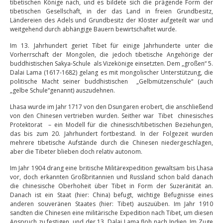
tibetischen Könige nach, und es bildete sich die prägende Form der
tibetischen Gesellschaft, in der das Land in freien Grundbesitz,
Ländereien des Adels und Grundbesitz der Klöster aufgeteilt war und
weitgehend durch abhängige Bauern bewirtschaftet wurde.
Im 13. Jahrhundert geriet Tibet für einige Jahrhunderte unter die
Vorherrschaft der Mongolen, die jedoch tibetische Angehörige der
buddhistischen Sakya-Schule als Vizekönige einsetzten. Dem „großen“ 5.
Dalai Lama (1617-1682) gelang es mit mongolischer Unterstützung, die
politische Macht seiner buddhistischen „Gelbmützenschule“ (auch
„gelbe Schule“genannt) auszudehnen.
Lhasa wurde im Jahr 1717 von den Dsungaren erobert, die anschließend
von den Chinesen vertrieben wurden. Seither war Tibet chinesisches
Protektorat – ein Modell für die chinesisch/tibetischen Beziehungen,
das bis zum 20. Jahrhundert fortbestand. In der Folgezeit wurden
mehrere tibetische Aufstände durch die Chinesen niedergeschlagen,
aber die Tibeter blieben doch relativ autonom.
Im Jahr 1904 drang eine britische Militärexpedition gewaltsam bis Lhasa
vor, doch erkannten Großbritannien und Russland schon bald danach
die chinesische Oberhoheit über Tibet in Form der Suzeränität an.
Danach ist ein Staat (hier: China) befugt, wichtige Befugnisse eines
anderen souveränen Staates (hier: Tibet) auszuüben. Im Jahr 1910
sandten die Chinesen eine militärische Expedition nach Tibet, um diesen
Anspruch zu festigen, und der 13. Dalai Lama floh nach Indien. Im Zuge