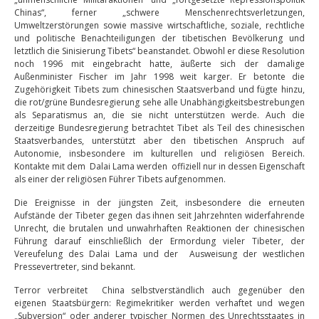
Chinas“, ferner „schwere Menschenrechtsverletzungen,
Umweltzerstörungen sowie massive wirtschaftliche, soziale, rechtliche
und politische Benachteiligungen der tibetischen Bevölkerung und
letztlich die Sinisierung Tibets“ beanstandet. Obwohl er diese Resolution
noch 1996 mit eingebracht hatte, äußerte sich der damalige
Außenminister Fischer im Jahr 1998 weit karger. Er betonte die
Zugehörigkeit Tibets zum chinesischen Staatsverband und fügte hinzu,
die rot/grüne Bundesregierung sehe alle Unabhängigkeitsbestrebungen
als Separatismus an, die sie nicht unterstützen werde. Auch die
derzeitige Bundesregierung betrachtet Tibet als Teil des chinesischen
Staatsverbandes, unterstützt aber den tibetischen Anspruch auf
Autonomie, insbesondere im kulturellen und religiösen Bereich.
Kontakte mit dem Dalai Lama werden offiziell nur in dessen Eigenschaft
als einer der religiösen Führer Tibets aufgenommen.
Die Ereignisse in der jüngsten Zeit, insbesondere die erneuten
Aufstände der Tibeter gegen das ihnen seit Jahrzehnten widerfahrende
Unrecht, die brutalen und unwahrhaften Reaktionen der chinesischen
Führung darauf einschließlich der Ermordung vieler Tibeter, der
Vereufelung des Dalai Lama und der Ausweisung der westlichen
Pressevertreter, sind bekannt.
Terror verbreitet China selbstverständlich auch gegenüber den
eigenen Staatsbürgern: Regimekritiker werden verhaftet und wegen
„Subversion“ oder anderer typischer Normen des Unrechtsstaates in