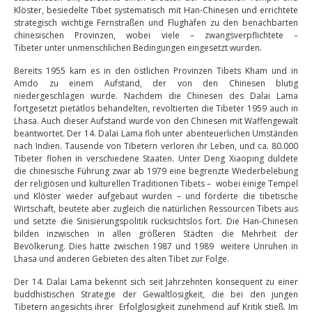
Klöster, besiedelte Tibet systematisch mit Han-Chinesen und errichtete
strategisch wichtige Fernstraßen und Flughäfen zu den benachbarten
chinesischen Provinzen, wobei viele – zwangsverpflichtete –
Tibeter unter unmenschlichen Bedingungen eingesetzt wurden.
Bereits 1955 kam es in den östlichen Provinzen Tibets Kham und in
Amdo zu einem Aufstand, der von den Chinesen blutig
niedergeschlagen wurde. Nachdem die Chinesen des Dalai Lama
fortgesetzt pietätlos behandelten, revoltierten die Tibeter 1959 auch in
Lhasa. Auch dieser Aufstand wurde von den Chinesen mit Waffengewalt
beantwortet. Der 14. Dalai Lama floh unter abenteuerlichen Umständen
nach Indien. Tausende von Tibetern verloren ihr Leben, und ca. 80.000
Tibeter flohen in verschiedene Staaten. Unter Deng Xiaoping duldete
die chinesische Führung zwar ab 1979 eine begrenzte Wiederbelebung
der religiösen und kulturellen Traditionen Tibets – wobei einige Tempel
und Klöster wieder aufgebaut wurden – und förderte die tibetische
Wirtschaft, beutete aber zugleich die natürlichen Ressourcen Tibets aus
und setzte die Sinisierungspolitik rücksichtslos fort. Die Han-Chinesen
bilden inzwischen in allen größeren Städten die Mehrheit der
Bevölkerung. Dies hatte zwischen 1987 und 1989 weitere Unruhen in
Lhasa und anderen Gebieten des alten Tibet zur Folge.
Der 14. Dalai Lama bekennt sich seit Jahrzehnten konsequent zu einer
buddhistischen Strategie der Gewaltlosigkeit, die bei den jungen
Tibetern angesichts ihrer Erfolglosigkeit zunehmend auf Kritik stieß. Im