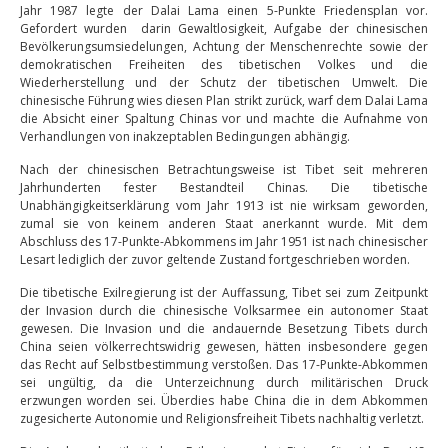
Jahr 1987 legte der Dalai Lama einen 5-Punkte Friedensplan vor.
Gefordert wurden darin Gewaltlosigkeit, Aufgabe der chinesischen
Bevölkerungsumsiedelungen, Achtung der Menschenrechte sowie der
demokratischen Freiheiten des tibetischen Volkes und die
Wiederherstellung und der Schutz der tibetischen Umwelt. Die
chinesische Führung wies diesen Plan strikt zurück, warf dem Dalai Lama
die Absicht einer Spaltung Chinas vor und machte die Aufnahme von
Verhandlungen von inakzeptablen Bedingungen abhängig.
Nach der chinesischen Betrachtungsweise ist Tibet seit mehreren
Jahrhunderten fester Bestandteil Chinas. Die tibetische
Unabhängigkeitserklärung vom Jahr 1913 ist nie wirksam geworden,
zumal sie von keinem anderen Staat anerkannt wurde. Mit dem
Abschluss des 17-Punkte-Abkommens im Jahr 1951 ist nach chinesischer
Lesart lediglich der zuvor geltende Zustand fortgeschrieben worden.
Die tibetische Exilregierung ist der Auffassung, Tibet sei zum Zeitpunkt
der Invasion durch die chinesische Volksarmee ein autonomer Staat
gewesen. Die Invasion und die andauernde Besetzung Tibets durch
China seien völkerrechtswidrig gewesen, hätten insbesondere gegen
das Recht auf Selbstbestimmung verstoßen. Das 17-Punkte-Abkommen
sei ungültig, da die Unterzeichnung durch militärischen Druck
erzwungen worden sei. Überdies habe China die in dem Abkommen
zugesicherte Autonomie und Religionsfreiheit Tibets nachhaltig verletzt.