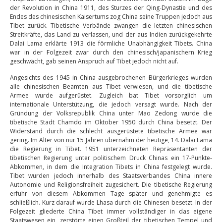
der Revolution in China 1911, des Sturzes der Qing-Dynastie und des
Endes des chinesischen Kaisertums zog China seine Truppen jedoch aus
Tibet zurück. Tibetische Verbände zwangen die letzten chinesischen
Streitkräfte, das Land zu verlassen, und der aus Indien zurückgekehrte
Dalai Lama erklärte 1913 die förmliche Unabhängigkeit Tibets. China
war in der Folgezeit zwar durch den chinesisch/japanischern Krieg
geschwächt, gab seinen Anspruch auf Tibet jedoch nicht auf.
Angesichts des 1945 in China ausgebrochenen Bürgerkrieges wurden
alle chinesischen Beamten aus Tibet verwiesen, und die tibetische
Armee wurde aufgerüstet. Zugleich bat Tibet vorsorglich um
internationale Unterstützung, die jedoch versagt wurde. Nach der
Gründung der Volksrepublik China unter Mao Zedong wurde die
tibetische Stadt Chamdo im Oktober 1950 durch China besetzt. Der
Widerstand durch die schlecht ausgerüstete tibetische Armee war
gering. Im Alter von nur 15 Jahren übernahm der heutige, 14. Dalai Lama
die Regierung in Tibet. 1951 unterzeichneten Repräsentanten der
tibetischen Regierung unter politischem Druck Chinas ein 17-Punkte-
Abkommen, in dem die Integration Tibets in China festgelegt wurde.
Tibet wurden jedoch innerhalb des Staatsverbandes China innere
Autonomie und Religionsfreiheit zugesichert. Die tibetische Regierung
erfuhr von diesem Abkommen Tage später und genehmigte es
schließlich. Kurz darauf wurde Lhasa durch die Chinesen besetzt. In der
Folgezeit gliederte China Tibet immer vollständiger in das eigene
Staatswesen ein, zerstörte einen Großteil der tibetischen Tempel und