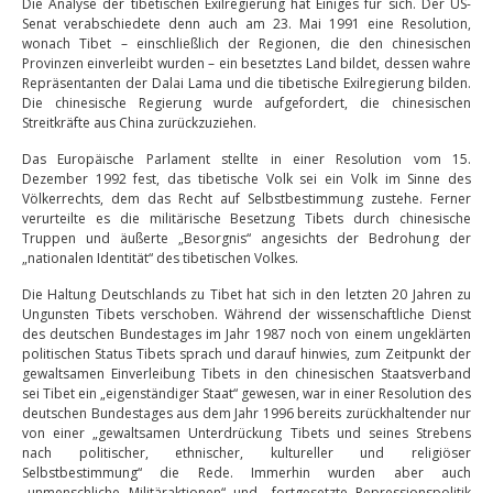
Die Analyse der tibetischen Exilregierung hat Einiges für sich. Der US-
Senat verabschiedete denn auch am 23. Mai 1991 eine Resolution,
wonach Tibet – einschließlich der Regionen, die den chinesischen
Provinzen einverleibt wurden – ein besetztes Land bildet, dessen wahre
Repräsentanten der Dalai Lama und die tibetische Exilregierung bilden.
Die chinesische Regierung wurde aufgefordert, die chinesischen
Streitkräfte aus China zurückzuziehen.
Das Europäische Parlament stellte in einer Resolution vom 15.
Dezember 1992 fest, das tibetische Volk sei ein Volk im Sinne des
Völkerrechts, dem das Recht auf Selbstbestimmung zustehe. Ferner
verurteilte es die militärische Besetzung Tibets durch chinesische
Truppen und äußerte „Besorgnis“ angesichts der Bedrohung der
„nationalen Identität“ des tibetischen Volkes.
Die Haltung Deutschlands zu Tibet hat sich in den letzten 20 Jahren zu
Ungunsten Tibets verschoben. Während der wissenschaftliche Dienst
des deutschen Bundestages im Jahr 1987 noch von einem ungeklärten
politischen Status Tibets sprach und darauf hinwies, zum Zeitpunkt der
gewaltsamen Einverleibung Tibets in den chinesischen Staatsverband
sei Tibet ein „eigenständiger Staat“ gewesen, war in einer Resolution des
deutschen Bundestages aus dem Jahr 1996 bereits zurückhaltender nur
von einer „gewaltsamen Unterdrückung Tibets und seines Strebens
nach politischer, ethnischer, kultureller und religiöser
Selbstbestimmung“ die Rede. Immerhin wurden aber auch
„unmenschliche Militäraktionen“ und „fortgesetzte Repressionspolitik