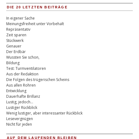
DIE 20 LETZTEN BEITRÄGE
In eigener Sache
Meinungsfreiheit unter Vorbehalt
Repräsentativ
Zeit sparen
Stückwerk
Genauer
Der Erdbär
Wussten Sie schon,
Bildung
Test: Turmventilatoren
Aus der Redaktion
Die Folgen des trügerischen Scheins
Aus allen Rohren
Entwicklung
Dauerhafte Brillanz
Lustig, jedoch…
Lustiger Rückblick
Wenig lustiger, aber interessanter Rückblick
Lesevergnügen
Nicht für jeden
AUF DEM LAUFENDEN BLEIBEN