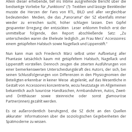
Allein dieser erhebende, tief ins Intime ausgreifende Bericht über die
beidseitige Vorliebe für
„
Funktions“ (?)- Textilien und lässige Beinkleider
musste die Herzen der Fans von RTL, BILD und aller vergleichbar
bedeutenden Medien, die das „Panorama“ der SZ ebenfalls immer
wieder zu erreichen sucht, höher schlagen lassen. Den Gipfel
gespannter Erregung der entzückten Leser erklomm freilich erst der
unmittelbar folgende, den Report abschließende Satz: „Zu
unterscheiden waren die Eheleute lediglich „an Frau Merz´ Accessoires:
einem getüpfelten Halstuch sowie Nagellack und Lippenstift.“
Nun kann man sich Friederich März selbst unter Aufbietung aller
Phantasie tatsächlich kaum mit getüpfeltem Halstuch, Nagellack und
Lippenstift vorstellen. Dennoch zeugen die zitierten Ausführungen von
einer bemerkenswerten Unterscheidungskraft des Autors, der sich, bei
seinen Schlussfolgerungen von Differenzen in den Physiognomien der
Beteiligten erkennbar in keiner Weise abgelenkt, auf das Wesentliche in
Gestalt von Accessoires konzentrierte, wozu heutzutage im Allgemeinen
bekanntlich auch luxuriöse Handtaschen, Armbanduhren, Autos, Zweit-
und Dritthäuser sowie steinreiche oder sonst glamouröse
Partner(innen) gezählt werden.
Es ist außerordentlich beruhigend, die SZ dicht an den Quellen
akkurater Informationen über die soziologischen Gegebenheiten der
Spätmoderne zu wissen.