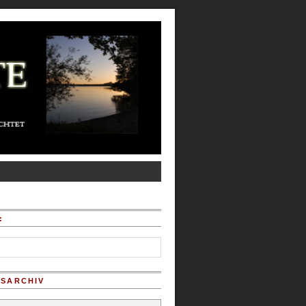
:
SARCHIV
chiv