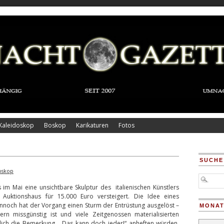
Kaleidoskop
Boskop
Karikaturen
Fotos
SUCHE
oskop
 im Mai eine unsichtbare Skulptur des italienischen Künstlers
Auktionshaus für 15.000 Euro versteigert. Die Idee eines
ennoch hat der Vorgang einen Sturm der Entrüstung ausgelöst –
MONAT
n missgünstig ist und viele Zeitgenossen materialisierten
Monatsar
tlich die Bemerkung „Das kann doch jeder!“ anheften würden,