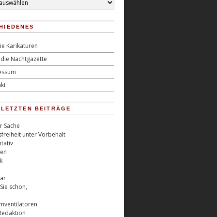
HIEDENES
ie Karikaturen
die Nachtgazette
essum
kt
0 LETZTEN BEITRÄGE
er Sache
freiheit unter Vorbehalt
tativ
ren
k
är
Sie schon,
rmventilatoren
Redaktion