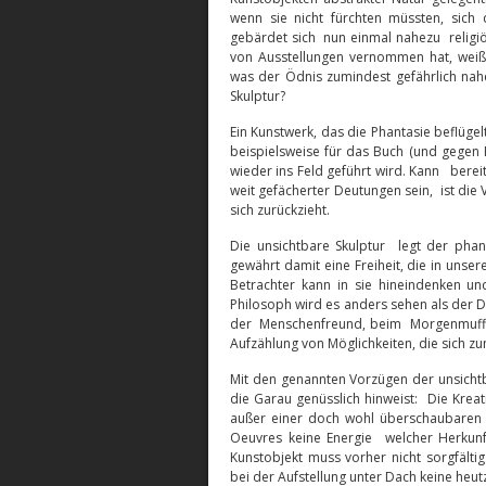
wenn sie nicht fürchten müssten, sich
gebärdet sich nun einmal nahezu religiö
von Ausstellungen vernommen hat, weiß
was der Ödnis zumindest gefährlich nahe
Skulptur?
Ein Kunstwerk, das die Phantasie beflügelt
beispielsweise für das Buch (und gegen
wieder ins Feld geführt wird. Kann bere
weit gefächerter Deutungen sein, ist die
sich zurückzieht.
Die unsichtbare Skulptur legt der phan
gewährt damit eine Freiheit, die in unse
Betrachter kann in sie hineindenken un
Philosoph wird es anders sehen als der 
der Menschenfreund, beim Morgenmuffel 
Aufzählung von Möglichkeiten, die sich z
Mit den genannten Vorzügen der unsichtb
die Garau genüsslich hinweist: Die Krea
außer einer doch wohl überschaubaren 
Oeuvres keine Energie welcher Herkun
Kunstobjekt muss vorher nicht sorgfältig
bei der Aufstellung unter Dach keine heu