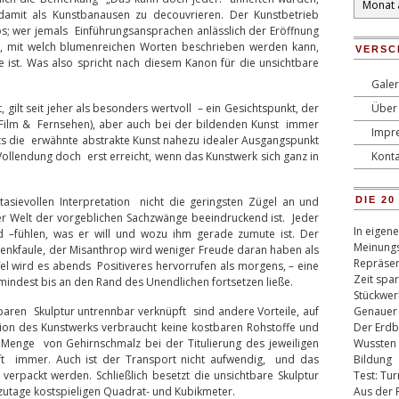
 damit als Kunstbanausen zu decouvrieren. Der Kunstbetrieb
s; wer jemals Einführungsansprachen anlässlich der Eröffnung
, mit welch blumenreichen Worten beschrieben werden kann,
VERSC
 ist. Was also spricht nach diesem Kanon für die unsichtbare
Galer
, gilt seit jeher als besonders wertvoll – ein Gesichtspunkt, der
Über 
 Film & Fernsehen), aber auch bei der bildenden Kunst immer
Impr
its die erwähnte abstrakte Kunst nahezu idealer Ausgangspunkt
 Vollendung doch erst erreicht, wenn das Kunstwerk sich ganz in
Konta
tasievollen Interpretation nicht die geringsten Zügel an und
DIE 2
rer Welt der vorgeblichen Sachzwänge beeindruckend ist. Jeder
In eigen
d –fühlen, was er will und wozu ihm gerade zumute ist. Der
Meinungs
Denkfaule, der Misanthrop wird weniger Freude daran haben als
Repräsen
wird es abends Positiveres hervorrufen als morgens, – eine
Zeit spa
umindest bis an den Rand des Unendlichen fortsetzen ließe.
Stückwer
aren Skulptur untrennbar verknüpft sind andere Vorteile, auf
Genauer
tion des Kunstwerks verbraucht keine kostbaren Rohstoffe und
Der Erdb
Menge von Gehirnschmalz bei der Titulierung des jeweiligen
Wussten 
ft immer. Auch ist der Transport nicht aufwendig, und das
Bildung
 verpackt werden. Schließlich besetzt die unsichtbare Skulptur
Test: Tu
tzutage kostspieligen Quadrat- und Kubikmeter.
Aus der 