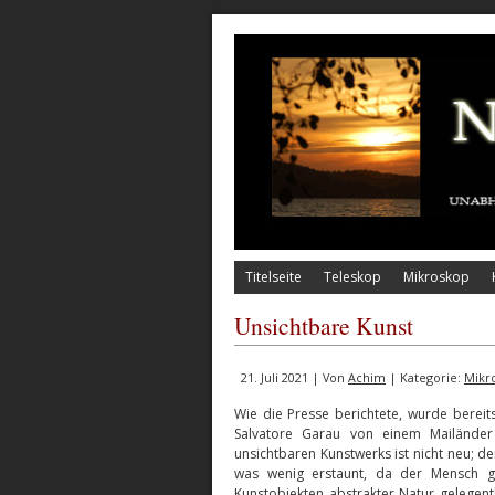
Titelseite
Teleskop
Mikroskop
Unsichtbare Kunst
21. Juli 2021 | Von
Achim
| Kategorie:
Mikr
Wie die Presse berichtete, wurde bereits
Salvatore Garau von einem Mailänder 
unsichtbaren Kunstwerks ist nicht neu; d
was wenig erstaunt, da der Mensch ger
Kunstobjekten abstrakter Natur gelegen