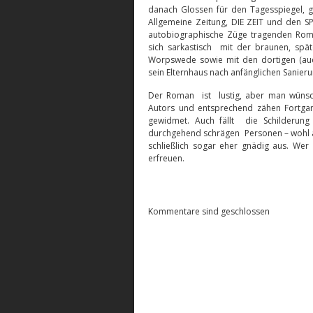
danach Glossen für den Tagesspiegel, ge
Allgemeine Zeitung, DIE ZEIT und den SP
autobiographische Züge tragenden Roman
sich sarkastisch mit der braunen, spät
Worpswede sowie mit den dortigen (auc
sein Elternhaus nach anfänglichen Sanie
Der Roman ist lustig, aber man wünsch
Autors und entsprechend zähen Fortgang
gewidmet. Auch fällt die Schilderung
durchgehend schrägen Personen – wohl a
schließlich sogar eher gnädig aus. W
erfreuen.
Kommentare sind geschlossen