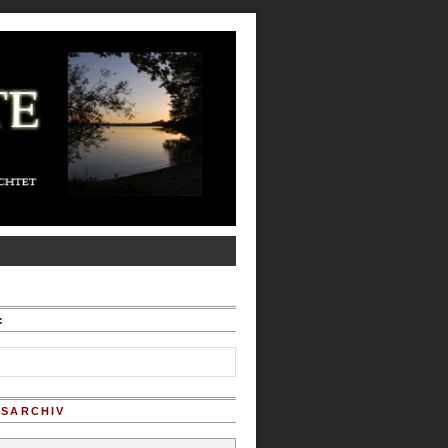
:
SARCHIV
chiv