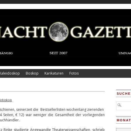
Kaleidoskop
Boskop
Karikaturen
Fotos
SUCHE
eidoskop
rschienen, seinerzeit die Bestsellerlisten wochenlang zierenden
 Seiten, € 12) war weniger die Gesamtheit der vorliegenden
Buchhändler.
MONAT
 Rinke studierte Angewandte Theaterwissenschaften, schrieb
Monatsar