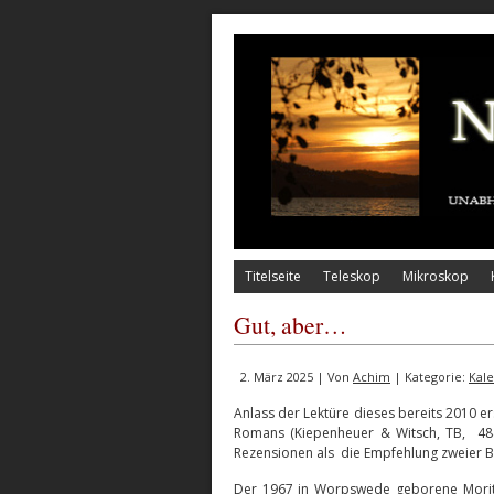
Titelseite
Teleskop
Mikroskop
Gut, aber…
2. März 2025 | Von
Achim
| Kategorie:
Kal
Anlass der Lektüre dieses bereits 2010 e
Romans (Kiepenheuer & Witsch, TB, 484
Rezensionen als die Empfehlung zweier 
Der 1967 in Worpswede geborene Moritz