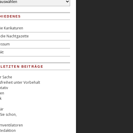
HIEDENES
ie Karikaturen
die Nachtgazette
essum
kt
0 LETZTEN BEITRÄGE
er Sache
freiheit unter Vorbehalt
tativ
ren
k
är
Sie schon,
rmventilatoren
Redaktion