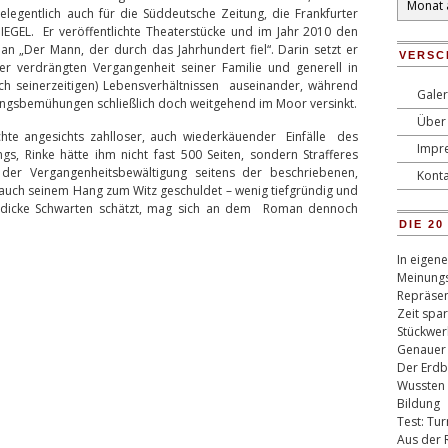
legentlich auch für die Süddeutsche Zeitung, die Frankfurter
IEGEL. Er veröffentlichte Theaterstücke und im Jahr 2010 den
 „Der Mann, der durch das Jahrhundert fiel“. Darin setzt er
VERSC
er verdrängten Vergangenheit seiner Familie und generell in
h seinerzeitigen) Lebensverhältnissen auseinander, während
Galer
rungsbemühungen schließlich doch weitgehend im Moor versinkt.
Über 
te angesichts zahlloser, auch wiederkäuender Einfälle des
Impr
s, Rinke hätte ihm nicht fast 500 Seiten, sondern Strafferes
 der Vergangenheitsbewältigung seitens der beschriebenen,
Konta
uch seinem Hang zum Witz geschuldet – wenig tiefgründig und
er dicke Schwarten schätzt, mag sich an dem Roman dennoch
DIE 2
In eigen
Meinungs
Repräsen
Zeit spa
Stückwer
Genauer
Der Erdb
Wussten 
Bildung
Test: Tu
Aus der 