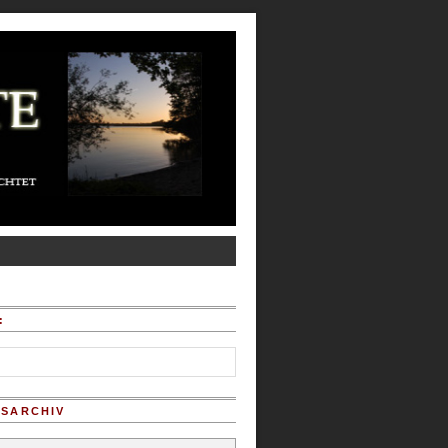
:
SARCHIV
chiv