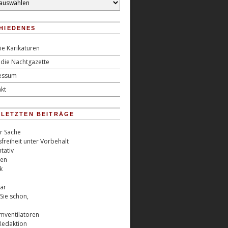
HIEDENES
ie Karikaturen
die Nachtgazette
essum
kt
0 LETZTEN BEITRÄGE
er Sache
freiheit unter Vorbehalt
tativ
ren
k
är
Sie schon,
rmventilatoren
Redaktion