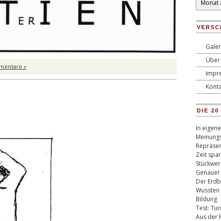
VERSC
Galer
Über 
mentare »
Impr
Konta
DIE 2
In eigen
Meinungs
Repräsen
Zeit spa
Stückwer
Genauer
Der Erdb
Wussten 
Bildung
Test: Tu
Aus der 