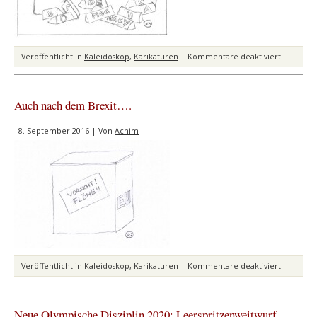
für
Veröffentlicht in
Kaleidoskop
,
Karikaturen
|
Kommentare deaktiviert
Zuerst
die
Grand
Auch nach dem Brexit….
Old
Party
8. September 2016 | Von
Achim
für
Veröffentlicht in
Kaleidoskop
,
Karikaturen
|
Kommentare deaktiviert
Auch
nach
dem
Neue Olympische Disziplin 2020: Leerspritzenweitwurf
Brexit….