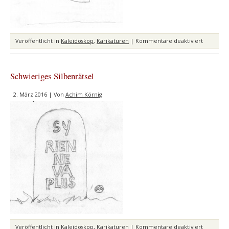
für
Veröffentlicht in
Kaleidoskop
,
Karikaturen
|
Kommentare deaktiviert
Feste
Verbindu
zur
Schwieriges Silbenrätsel
Basis
2. März 2016 | Von
Achim Körnig
für
Veröffentlicht in
Kaleidoskop
,
Karikaturen
|
Kommentare deaktiviert