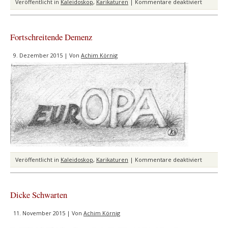
für
Veröffentlicht in
Kaleidoskop
,
Karikaturen
|
Kommentare deaktiviert
Kanzlerin
2021:
Schaffe
Fortschreitende Demenz
ich
das?
9. Dezember 2015 | Von
Achim Körnig
für
Veröffentlicht in
Kaleidoskop
,
Karikaturen
|
Kommentare deaktiviert
Fortschre
Demenz
Dicke Schwarten
11. November 2015 | Von
Achim Körnig