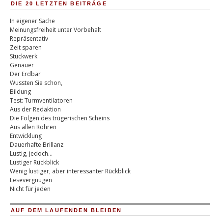
DIE 20 LETZTEN BEITRÄGE
In eigener Sache
Meinungsfreiheit unter Vorbehalt
Repräsentativ
Zeit sparen
Stückwerk
Genauer
Der Erdbär
Wussten Sie schon,
Bildung
Test: Turmventilatoren
Aus der Redaktion
Die Folgen des trügerischen Scheins
Aus allen Rohren
Entwicklung
Dauerhafte Brillanz
Lustig, jedoch…
Lustiger Rückblick
Wenig lustiger, aber interessanter Rückblick
Lesevergnügen
Nicht für jeden
AUF DEM LAUFENDEN BLEIBEN