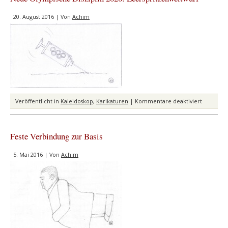
20. August 2016 | Von
Achim
für
Veröffentlicht in
Kaleidoskop
,
Karikaturen
|
Kommentare deaktiviert
Neue
Olympisc
Disziplin
Feste Verbindung zur Basis
2020:
Leersprit
5. Mai 2016 | Von
Achim