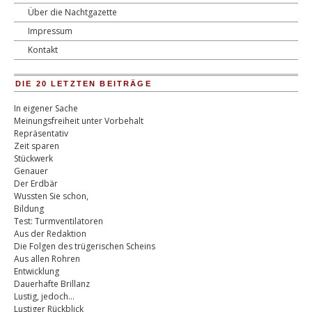
Über die Nachtgazette
Impressum
Kontakt
DIE 20 LETZTEN BEITRÄGE
In eigener Sache
Meinungsfreiheit unter Vorbehalt
Repräsentativ
Zeit sparen
Stückwerk
Genauer
Der Erdbär
Wussten Sie schon,
Bildung
Test: Turmventilatoren
Aus der Redaktion
Die Folgen des trügerischen Scheins
Aus allen Rohren
Entwicklung
Dauerhafte Brillanz
Lustig, jedoch…
Lustiger Rückblick