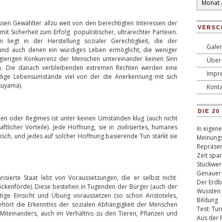
sen Gewählter allzu weit von den berechtigten Interessen der
VERSC
mit Sicherheit zum Erfolg populistischer, ultrarechter Parteien.
 liegt in der Herstellung sozialer Gerechtigkeit, die der
Galer
 und auch denen ein würdiges Leben ermöglicht, die weniger
 gierigen Konkurrenz der Menschen untereinander keinen Sinn
Über 
. Die danach verbleibenden extremen Rechten werden eine
Impr
rdige Lebensumstände viel von der die Anerkennung mit sich
ukuyama).
Konta
DIE 2
eien oder Regimes ist unter keinen Umständen klug (auch nicht
ftlicher Vorteile). Jede Hoffnung, sie in zivilisiertes, humanes
In eigen
risch, und jedes auf solcher Hoffnung basierende Tun stärkt sie
Meinungs
Repräsen
Zeit spa
Stückwer
Genauer
arisierte Staat lebt von Voraussetzungen, die er selbst nicht
Der Erdb
öckenförde). Diese bestehen in Tugenden der Bürger (auch der
Wussten 
ftige Einsicht und Übung voraussetzen (so schon Aristoteles,
Bildung
 gehört die Erkenntnis der sozialen Abhängigkeit der Menschen
Test: Tu
teinanders, auch im Verhältnis zu den Tieren, Pflanzen und
Aus der 