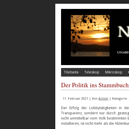
Titelseite
Teleskop
Mikroskop
Der Politik ins Stammbuch
11. Februar 2021 | Von
Achim
| Kategorie:
Der Erfolg der Lobbytätigkeiten in de
Transparenz, sondern nur durch gesteiger
nicht unmittelbar vom Volk bestimmten 
installieren, ist nicht mehr als die Able