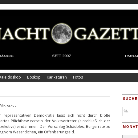
Kaleidoskop
Boskop
Karikaturen
Fotos
SUCHE
Mikroskop
r repräsentativen Demokratie lässt sich nicht durch bloße
tes Pflichtbewusstsein der Volksvertreter (einschließlich der
Exekutive) eindämmen. Der Vorschlag Schäubles, Bürgerräte zu
MONAT
nkung vom Wesentlichen, ein Offenbarungseid.
Monatsar