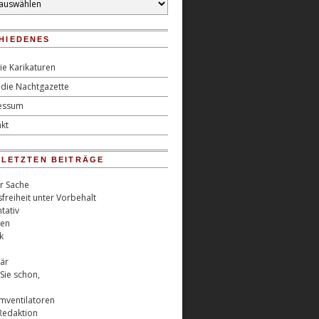
HIEDENES
ie Karikaturen
die Nachtgazette
essum
kt
0 LETZTEN BEITRÄGE
er Sache
freiheit unter Vorbehalt
tativ
ren
k
är
Sie schon,
rmventilatoren
Redaktion