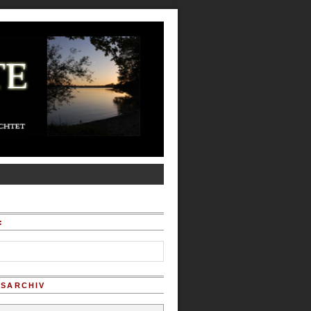
:
SARCHIV
chiv