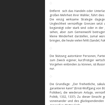
⁘
Entfernt sich das Handeln oder Unterlas
großen Mehrheit ihrer Wähler, führt dies 
Die einzig wirksame Strategie dagegen
Ungleichheit vernünftige Grenzen setzt
begünstigt oder stark sind oder in der
sehen, aber zum Gemeinwohl beitragen
kleine Minderheit darstellen, zumal wü
bringen, die heute vielen fehlt (Sandel, F
⁘
Die Stützung autoritärer Personen, Part
zum Zweck eigener, kurzfristiger wirtscha
Vorgehen einbinden zu können, ist illuso
nur.
⁘
Die Grundlage: „Der freiheitliche, säkul
garantieren kann“ (Ernst-Wolfgang von B
Politiker), die wiederum Anlage, vernün
Politik, 1332, 1337). Zu dieser Einsicht
voneinander und des glückspendenden Mi