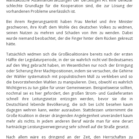
wahltaktische Auseinandersetzungen der derzeitigen Art eine denkbar
schlechte Grundlage für die Kooperation sind, die zur Lösung der
vorhandenen Probleme unerlässlich ist.
Bei ihrem Regierungsantritt haben Frau Merkel und ihre Minister
geschworen, ihre Kraft dem Wohle des deutschen Volkes zu widmen,
seinen Nutzen zu mehren und Schaden von ihm zu wenden. Dabei
wurde niemand beobachtet, der die Finger hinter dem Rücken gekreuzt
hätte.
Tatsächlich widmen sich die Großkoalitionäre bereits nach der ersten
Hälfte der Legislaturperiode, in der sie wahrlich nicht viel Bedeutsames
auf den Weg gebracht haben, im Wesentlichen nur noch der Erringung
oder Sicherung ihrer Machtpositionen, indem sie versuchen, die Gehirne
der Wähler systematisch mit populistischem Müll zu verkleben und so
die bevorstehenden Wahlen zu manipulieren. Dies, obwohl es wahrlich
Wichtigeres zu tun gäbe für unser Gemeinwesen. Beispielsweise sollten,
nochmal sei es hier gefordert, den großen Strom- und Gaslieferanten
schnell ihre Leitungsnetze entzogen werden, bevor sie die in
Deutschland lebende Bevölkerung, die sich bei Licht besehen kaum
dagegen wehren kann, weiter ausrauben. Stattdessen unternimmt die
Große Koalition in dieser drängenden Angelegenheit unverändert kaum
mehr als nichts. In jedem anderen Beruf würde man für eine derart
hartnäckige Leistungsverweigerung sehr schnell auf die Straße gesetzt.
Nach allem wäre es dringend an der Zeit, den Herrschaften zu