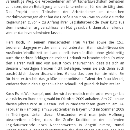
vernünftige Weg, die Arbeitnehmer am Wirtschaftswachstum teilhaben
zu lassen, deren Beteiligung an den Unternehmen, für die sie tätig sind.
Das Projekt einer Teilnahme der Arbeitnehmer am deutschen
Produktivvermögen aber hat die Große Koalition – wie so viele deutsche
Regierungen zuvor – zu Anfang ihrer Legislaturperiode zwar kurz aus
dem inzwischen arg verschlissenen Hut gezaubert, dann aber eilends
wieder darin verschwinden lassen.
Herr Koch, in seinem Windschatten Frau Merkel sowie die CSU,
bedienen dagegen wieder einmal auf unterstem Stammtisch-Niveau die
Ausländerfeindlichkeit im Lande, selbstverständlich ohne gleichzeitig
auch die rechten Schläger deutscher Herkunft zu brandmarken. Es wäre
den Herren Wulf und von Beust hoch anzurechnen, dass sie sich an
diesem unwürdigen Treiben nicht beteiligen, wenn sie sich denn auch
ausdrücklich davon distanzierten. Genau das aber tun sie nicht. Sie
fürchten ersichtlich das größte innenpolitische Talent der Frau Merkel,
Widersacher in den eigenen Reihen schnell und gründlich kaltzustellen.
Kurz: Es ist Wahlkampf, und der wird vermutlich mehr oder weniger bis
zur nächsten Bundestagswahl im Oktober 2009 anhalten. Am 27. Januar
dieses Jahres wird in Hessen und in Niedersachsen gewählt, am 24.
Februar in Hamburg, am 28.September in Bayern und im Sommer 2009
in Thüringen. Unter diesen Umständen wird man jede Hoffnung
abschreiben dürfen, dass die Große Koalition in der laufenden
Legislaturperiode noch Nennenswertes in Angriff nimmt, zumal