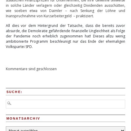
staatlichen Finanzspritzen für Unternehmen, die ihre Gewinne teilweise
in solche Länder verlagern oder gleichzeitig Dividenden ausschütten,
wie soeben etwa von Daimler – nach Senkung der Löhne und
Inanspruchnahme von Kurzarbeitergeld – praktiziert.
All dies vor dem Hintergrund der Tatsache, dass die bereits zuvor
absurde, die Demokratie gefährdende finanzielle Ungleichheit als Folge
der Pandemie noch erheblich zugenommen hat! Dieses allzu wenig
ambitionierte Programm beschleunigt nur das Ende der ehemaligen
Volkspartei SPD.
Kommentare sind geschlossen
SUCHE:
MONATSARCHIV
Monatsarchiv