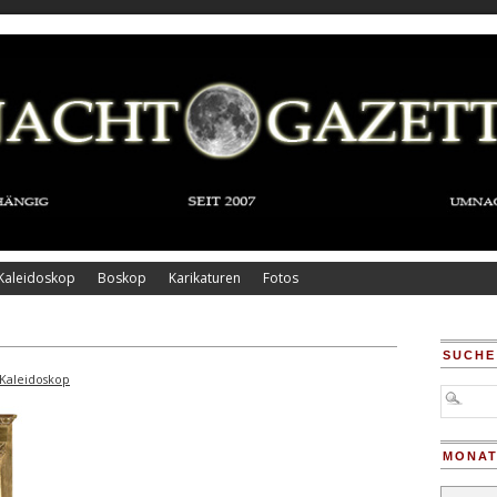
Kaleidoskop
Boskop
Karikaturen
Fotos
SUCHE
Kaleidoskop
MONAT
Monatsar