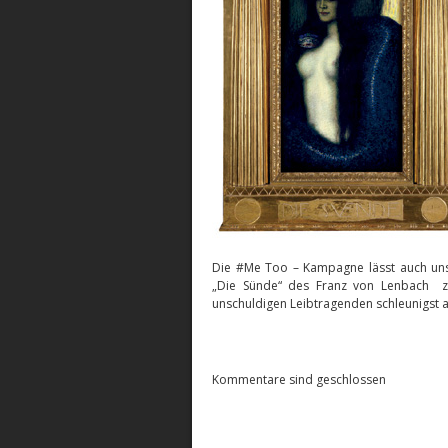
Die #Me Too – Kampagne lässt auch uns 
„Die Sünde“ des Franz von Lenbach z
unschuldigen Leibtragenden schleunigst a
Kommentare sind geschlossen