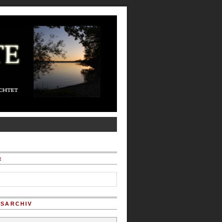
:
SARCHIV
chiv