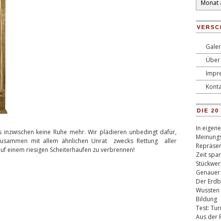
VERSC
Galer
Über 
Impr
Konta
DIE 2
In eigen
inzwischen keine Ruhe mehr. Wir plädieren unbedingt dafür,
Meinungs
usammen mit allem ähnlichen Unrat zwecks Rettung aller
Repräsen
uf einem riesigen Scheiterhaufen zu verbrennen!
Zeit spa
Stückwer
Genauer
Der Erdb
Wussten 
Bildung
Test: Tu
Aus der 