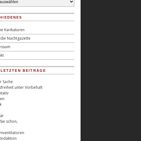
HIEDENES
ie Karikaturen
die Nachtgazette
essum
kt
0 LETZTEN BEITRÄGE
er Sache
freiheit unter Vorbehalt
tativ
ren
k
är
Sie schon,
rmventilatoren
Redaktion