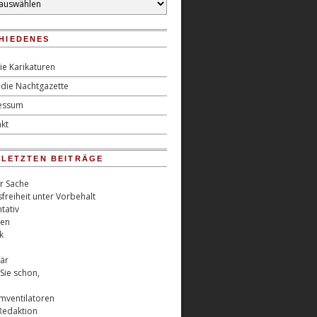
HIEDENES
ie Karikaturen
die Nachtgazette
essum
kt
0 LETZTEN BEITRÄGE
er Sache
freiheit unter Vorbehalt
tativ
ren
k
är
Sie schon,
rmventilatoren
Redaktion