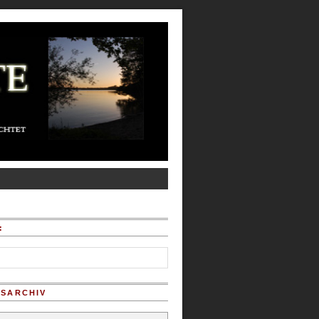
:
SARCHIV
chiv