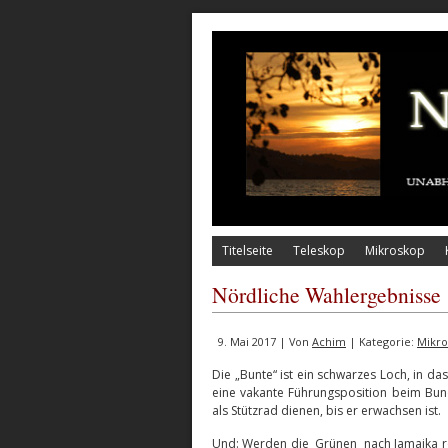
Titelseite
Teleskop
Mikroskop
Nördliche Wahlergebnisse
9. Mai 2017 | Von
Achim
| Kategorie:
Mikro
Die „Bunte“ ist ein schwarzes Loch, in da
eine vakante Führungsposition beim Bun
als Stützrad dienen, bis er erwachsen ist.
Und: Werden die Grünen nach Jamaika re