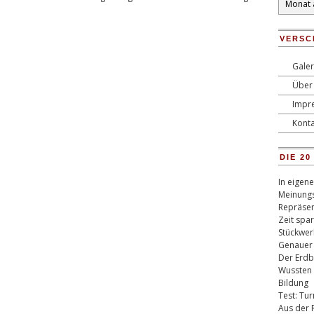
VERSC
Galer
Über 
Impr
Konta
DIE 2
In eigen
Meinungs
Repräsen
Zeit spa
Stückwer
Genauer
Der Erdb
Wussten 
Bildung
Test: Tu
Aus der 