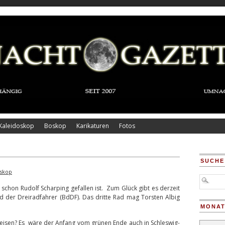
Kaleidoskop
Boskop
Karikaturen
Fotos
SUCHE
skop
s schon Rudolf Scharping gefallen ist. Zum Glück gibt es derzeit
d der Dreiradfahrer (BdDF). Das dritte Rad mag Torsten Albig
MONAT
isen? Es wäre der Anfang vom grünen Ende auch in Schleswig-
Monatsar