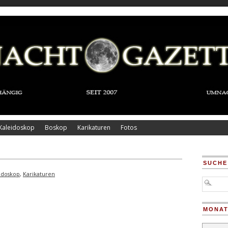
Kaleidoskop
Boskop
Karikaturen
Fotos
SUCHE
idoskop
,
Karikaturen
MONAT
Monatsar