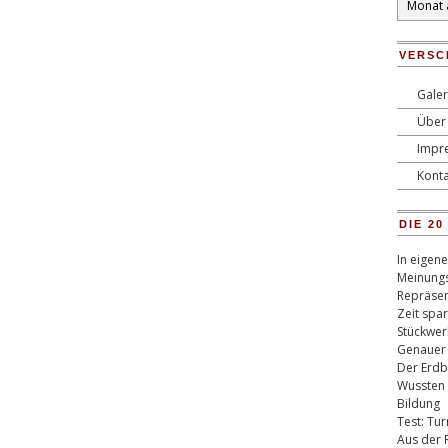
VERSC
Galer
Über 
Impr
Konta
DIE 2
In eigen
Meinungs
Repräsen
Zeit spa
Stückwer
Genauer
Der Erdb
Wussten 
Bildung
Test: Tu
Aus der 