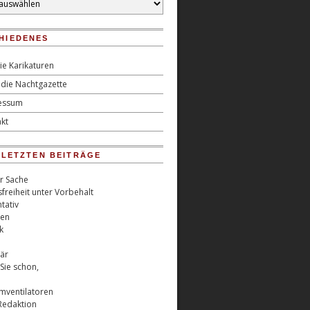
HIEDENES
ie Karikaturen
die Nachtgazette
essum
kt
0 LETZTEN BEITRÄGE
er Sache
freiheit unter Vorbehalt
tativ
ren
k
är
Sie schon,
rmventilatoren
Redaktion