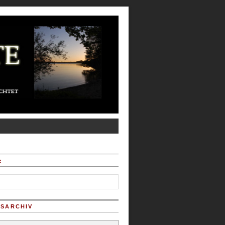
:
SARCHIV
chiv