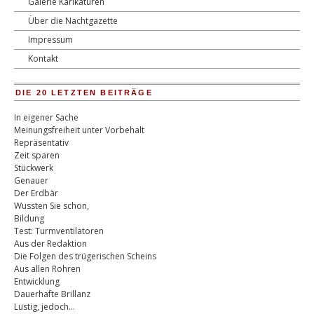
Galerie Karikaturen
Über die Nachtgazette
Impressum
Kontakt
DIE 20 LETZTEN BEITRÄGE
In eigener Sache
Meinungsfreiheit unter Vorbehalt
Repräsentativ
Zeit sparen
Stückwerk
Genauer
Der Erdbär
Wussten Sie schon,
Bildung
Test: Turmventilatoren
Aus der Redaktion
Die Folgen des trügerischen Scheins
Aus allen Rohren
Entwicklung
Dauerhafte Brillanz
Lustig, jedoch…