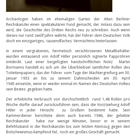
Archäologen haben im ehemaligen Garten der Alten Berliner
Reichskanzlei einen spektakulären Fund gemacht, der Anlass dazu sein
wird, die Geschichte des Dritten Reichs neu zu schreiben. Auch wenn
dieses nur rund zwölf Jahre währte, hat der Führer dem Deutschen Volk
doch ein einzigartiges, tausendfaches Vermächtnis hinterlassen:
In einem vergrabenen, hermetisch verschlossenen Metallbehälter
wurden eintausend von Adolf Hitler persönlich signierte Pappröhren
entdeckt. Laut einer beigefügten handschriftlichen Notiz Martin
Bormanns handelt es sich um die Überbleibsel sämtlicher Rollen des
Toilettenpapiers, das der Führer vom Tage der Machtergreifung am 30.
Januar 1933 an bis zu seinem Dahinscheiden am 30. April
1945 einsetzte, wenn er wieder einmal im Namen des Deutschen Volkes
sein Bestes gegeben hatte.
Der erhebliche Verbrauch von durchschnittlich rund 1,48 Rollen pro
Woche dürfte darauf zurückzuführen sein, dass die Vor(r)sehung Adolf
Hitler in jeder Hinsicht zu Großem bestimmt hatte. Sein
Kammerdiener berichtete denn auch bereits 1946, der geliebte
Reichskanzler habe nur wenige Minuten, bevor er in seinem
Befehlsstand in der Reichskanzlei bis zum letzten Atemzug gegen den
Bolschewismus kämpfend fiel, noch ein großes Geschäft gemacht.