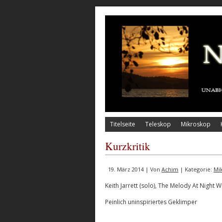
Titelseite
Teleskop
Mikroskop
Kurzkritik
19. März 2014 | Von
Achim
| Kategorie:
Mi
Keith Jarrett (solo), The Melody At Night W
Peinlich uninspiriertes Geklimper