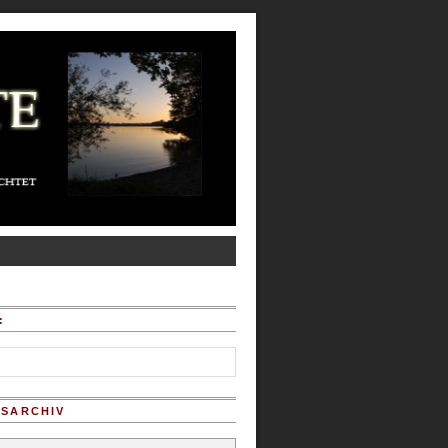
:
SARCHIV
chiv