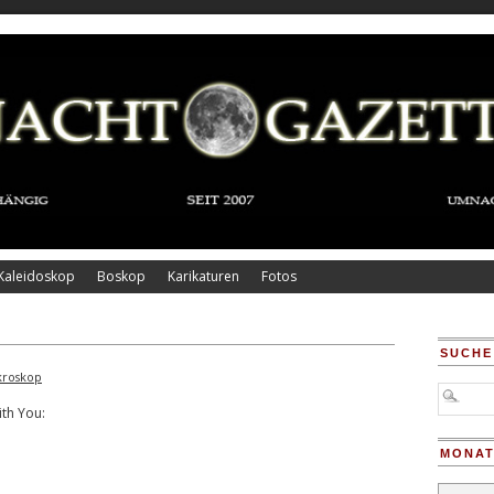
Kaleidoskop
Boskop
Karikaturen
Fotos
SUCHE
kroskop
ith You:
MONAT
Monatsar