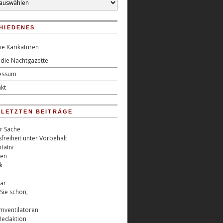
HIEDENES
ie Karikaturen
die Nachtgazette
essum
kt
0 LETZTEN BEITRÄGE
er Sache
freiheit unter Vorbehalt
tativ
ren
k
är
Sie schon,
rmventilatoren
Redaktion