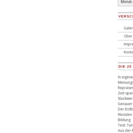
VERSC
Galer
Über 
Impr
Konta
DIE 2
In eigen
Meinungs
Repräsen
Zeit spa
Stückwer
Genauer
Der Erdb
Wussten 
Bildung
Test: Tu
Aus der 