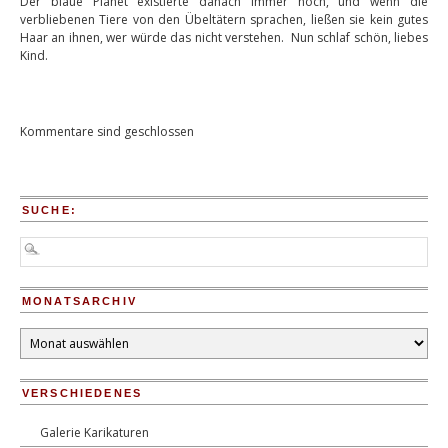
Der blaue Planet existierte danach immer noch, und wenn die
verbliebenen Tiere von den Übeltätern sprachen, ließen sie kein gutes
Haar an ihnen, wer würde das nicht verstehen. Nun schlaf schön, liebes
Kind.
Kommentare sind geschlossen
SUCHE:
MONATSARCHIV
Monatsarchiv
VERSCHIEDENES
Galerie Karikaturen