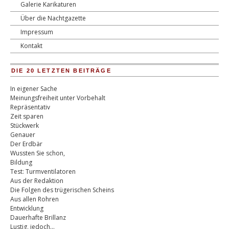
Galerie Karikaturen
Über die Nachtgazette
Impressum
Kontakt
DIE 20 LETZTEN BEITRÄGE
In eigener Sache
Meinungsfreiheit unter Vorbehalt
Repräsentativ
Zeit sparen
Stückwerk
Genauer
Der Erdbär
Wussten Sie schon,
Bildung
Test: Turmventilatoren
Aus der Redaktion
Die Folgen des trügerischen Scheins
Aus allen Rohren
Entwicklung
Dauerhafte Brillanz
Lustig, jedoch…