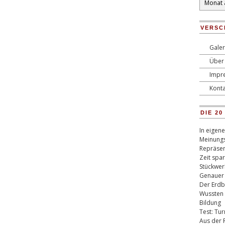
VERSC
Galer
Über 
Impr
Konta
DIE 2
In eigen
Meinungs
Repräsen
Zeit spa
Stückwer
Genauer
Der Erdb
Wussten 
Bildung
Test: Tu
Aus der 