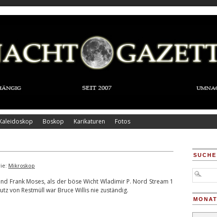
Kaleidoskop
Boskop
Karikaturen
Fotos
SUCHE
ie:
Mikroskop
nd Frank Moses, als der böse Wicht Wladimir P. Nord Stream 1
utz von Restmüll war Bruce Willis nie zuständig.
MONAT
Monatsar