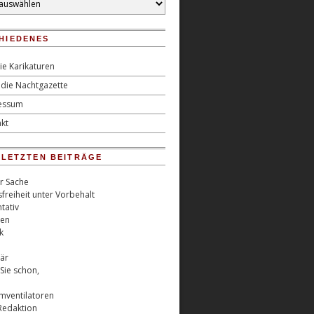
HIEDENES
ie Karikaturen
die Nachtgazette
essum
kt
0 LETZTEN BEITRÄGE
er Sache
freiheit unter Vorbehalt
tativ
ren
k
är
Sie schon,
rmventilatoren
Redaktion