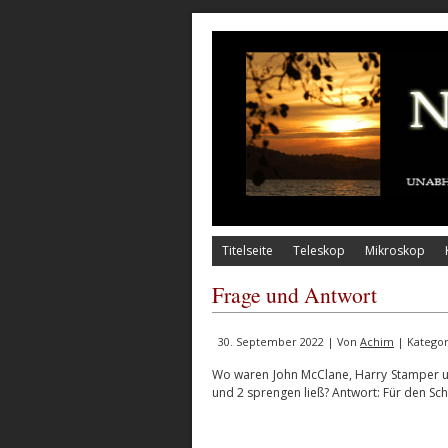
Titelseite
Teleskop
Mikroskop
Frage und Antwort
30. September 2022 | Von
Achim
| Kategor
Wo waren John McClane, Harry Stamper u
und 2 sprengen ließ? Antwort: Für den Sch