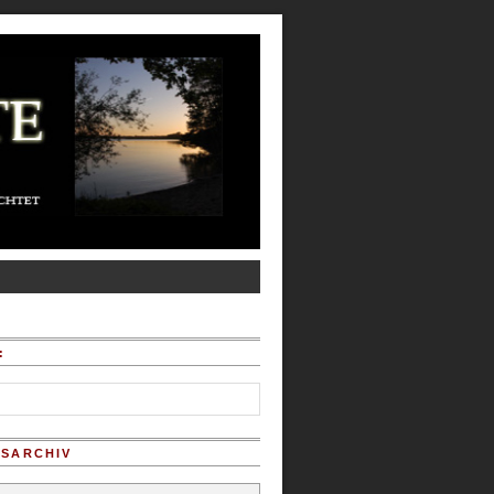
:
SARCHIV
chiv