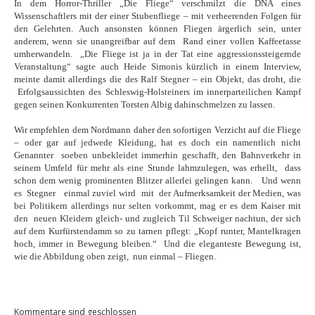
In dem Horror-Thriller „Die Fliege“ verschmilzt die DNA eines
Wissenschaftlers mit der einer Stubenfliege – mit verheerenden Folgen für
den Gelehrten. Auch ansonsten können Fliegen ärgerlich sein, unter
anderem, wenn sie unangreifbar auf dem
Rand einer vollen Kaffeetasse
umherwandeln.
„Die Fliege ist ja in der Tat eine aggressionssteigernde
Veranstaltung“ sagte auch Heide Simonis kürzlich in einem Interview,
meinte damit allerdings die des Ralf Stegner – ein Objekt, das droht, die
Erfolgsaussichten des Schleswig-Holsteiners im innerparteilichen Kampf
gegen seinen Konkurrenten Torsten Albig dahinschmelzen zu lassen.
Wir empfehlen dem Nordmann daher den sofortigen Verzicht auf die Fliege
– oder gar auf jedwede Kleidung, hat es doch ein namentlich nicht
Genannter soeben unbekleidet immerhin geschafft, den Bahnverkehr in
seinem Umfeld für mehr als eine Stunde lahmzulegen, was erhellt,
dass
schon dem wenig prominenten Blitzer allerlei gelingen kann.
Und wenn
es
Stegner
einmal zuviel wird
mit
der Aufmerksamkeit der Medien, was
bei Politikern allerdings nur selten vorkommt, mag er es dem Kaiser mit
den
neuen Kleidern gleich- und zugleich Til Schweiger nachtun, der sich
auf dem Kurfürstendamm so zu tarnen pflegt: „Kopf runter, Mantelkragen
hoch, immer in Bewegung bleiben.“
Und die eleganteste Bewegung ist,
wie die Abbildung oben zeigt, nun einmal – Fliegen.
Kommentare sind geschlossen