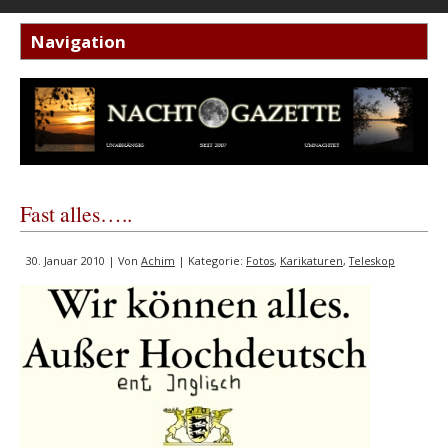
Fast alles…..
30. Januar 2010 | Von
Achim
| Kategorie:
Fotos
,
Karikaturen
,
Teleskop