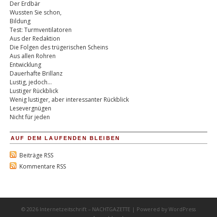
Der Erdbär
Wussten Sie schon,
Bildung
Test: Turmventilatoren
Aus der Redaktion
Die Folgen des trügerischen Scheins
Aus allen Rohren
Entwicklung
Dauerhafte Brillanz
Lustig, jedoch…
Lustiger Rückblick
Wenig lustiger, aber interessanter Rückblick
Lesevergnügen
Nicht für jeden
AUF DEM LAUFENDEN BLEIBEN
Beiträge RSS
Kommentare RSS
© 2026 Internetzeitschrift – NACHTGAZETTE | Powered by
WordPress