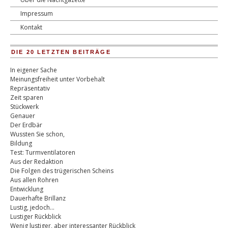
Impressum
Kontakt
DIE 20 LETZTEN BEITRÄGE
In eigener Sache
Meinungsfreiheit unter Vorbehalt
Repräsentativ
Zeit sparen
Stückwerk
Genauer
Der Erdbär
Wussten Sie schon,
Bildung
Test: Turmventilatoren
Aus der Redaktion
Die Folgen des trügerischen Scheins
Aus allen Rohren
Entwicklung
Dauerhafte Brillanz
Lustig, jedoch…
Lustiger Rückblick
Wenig lustiger, aber interessanter Rückblick