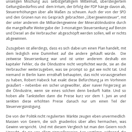
unseligen Mischung aus selbstgefälligem Mittelmaß, übersteigertem
Geltungsbedürfnis und dem Irrtum, der Erfolg der FDP hänge davon ab,
Steuererhöhungen über alle Maßen zu scheuen. Auch der von der SPD
und den Grünen nun ins Gespräch gebrachten „Übergewinnsteuer“, mit
der unter anderem die Milliardengewinne der Mineralölindustrie durch
die mangelhafte Weitergabe der 3-monatigen Steuersenkung auf Benzin
und Diesel an die Verbraucher abgeschöpft werden sollen, will er nichts
abgewinnen.
Zuzugeben ist allerdings, dass es sich dabei um einen Plan handelt, mit
dem lediglich eine Dummheit auf die andere gehäuft würde. Die
zeitweise Steuersenkung war und ist unter anderem deshalb ein
kapitaler Fehler, da die Ölindustrie nicht verpflichtet wurde, sie an die
Verbraucher weiterzugeben, was sie prompt so gut wie nicht tat. Und
niemand in Berlin kann ernsthaft behaupten, das nicht vorausgesehen
zu haben, Robert Habeck hat exakt diese Befürchtung ja im Vorhinein
geäußert – nebenbei ein sicher ungewollter, aber naiver Fingerzeig an
die Ölindustrie, wenn sie eines solchen denn bedurft hätte. Und so
hoben alle Tankstellen dann die Preise kurz vor dem 1. Juni an und
senkten diese erhöhten Preise danach nur um einen Teil der
Steuervergünstigung.
Die von der Politik nicht regulierten Märkte zeugen eben unvermeidlich
Massen von Geiern, die sich gnadenlos über alles hermachen, was
Gewinn verspricht. Und mit diesem Vergleich tut man den Geiern noch