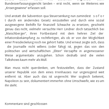
Bundesverfassungsgericht landen – erst recht, wenn sie Weiteres wie
„Krisengewinne“ erfassen soll.
Und anstatt die Subvention qua Steuersenkung nun zumindest s o f o r
t durch ein änderndes Gesetz einzustellen und durch eine sozial
ausgewogene Beihilfe für finanziell Schwache zu ersetzen, geschieht
genau das nicht, vielmehr versuchte Herr Lindner doch tatsächlich bei
„Maischberger“, ihren Fortbestand mit dem hehren Ziel der
Inflationsbekämpfung zu rechtfertigen, als ob er von der Möglichkeit
einer Preisdeckelung noch nie gehört hätte. Und erneut zeigte sich, dass
die Journaille nicht willens (oder fähig) ist, gegen das von den
politischen und wirtschaftlichen „Eliten“ Verzapfte in angemessener
Weise argumentativ anzugehen. Schon deshalb sind die vielen
Talkshows kaum mehr als Müll.
Man muss nicht querdenken, um festzustellen, dass der Zustand
unserer Republik von dem eines Irrenhauses nur ungenügend weit
entfernt ist. Aber auch das ist ungerecht: Wer sogleich bekennt,
Napoleon zu sein, dokumentiert immerhin ohne Umschweife, wie es um
ihn steht.
Kommentare sind geschlossen