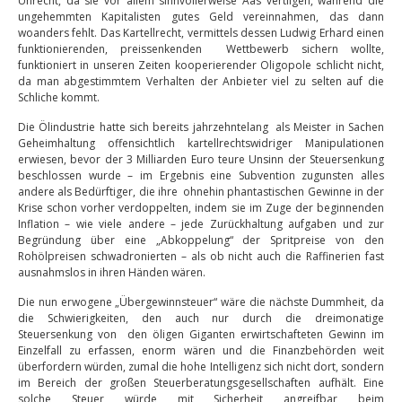
Unrecht, da sie vor allem sinnvollerweise Aas vertilgen, während die
ungehemmten Kapitalisten gutes Geld vereinnahmen, das dann
woanders fehlt. Das Kartellrecht, vermittels dessen Ludwig Erhard einen
funktionierenden, preissenkenden Wettbewerb sichern wollte,
funktioniert in unseren Zeiten kooperierender Oligopole schlicht nicht,
da man abgestimmtem Verhalten der Anbieter viel zu selten auf die
Schliche kommt.
Die Ölindustrie hatte sich bereits jahrzehntelang als Meister in Sachen
Geheimhaltung offensichtlich kartellrechtswidriger Manipulationen
erwiesen, bevor der 3 Milliarden Euro teure Unsinn der Steuersenkung
beschlossen wurde – im Ergebnis eine Subvention zugunsten alles
andere als Bedürftiger, die ihre ohnehin phantastischen Gewinne in der
Krise schon vorher verdoppelten, indem sie im Zuge der beginnenden
Inflation – wie viele andere – jede Zurückhaltung aufgaben und zur
Begründung über eine „Abkoppelung“ der Spritpreise von den
Rohölpreisen schwadronierten – als ob nicht auch die Raffinerien fast
ausnahmslos in ihren Händen wären.
Die nun erwogene „Übergewinnsteuer“ wäre die nächste Dummheit, da
die Schwierigkeiten, den auch nur durch die dreimonatige
Steuersenkung von den öligen Giganten erwirtschafteten Gewinn im
Einzelfall zu erfassen, enorm wären und die Finanzbehörden weit
überfordern würden, zumal die hohe Intelligenz sich nicht dort, sondern
im Bereich der großen Steuerberatungsgesellschaften aufhält. Eine
solche Steuer würde mit Sicherheit angreifbar beim