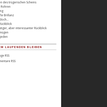
en des trügerischen Scheins
n Rohren
ung
te Brillanz
jedoch…
Rückblick
tiger, aber interessanter Rückblick
gnügen
 jeden
EM LAUFENDEN BLEIBEN
äge RSS
entare RSS