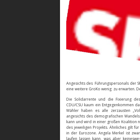
Angesichts des Führungspersonals der 
eine weitere GroKo wenig zu erwarten. De
Die Solidarrente und die Fixierung de
CDU/CSU kaum ein Entgegenkommen darst
Wähler haben es alle zerzausten „Vol
angesichts des demografischen Wandels 
kann und wird in einer großen Koalition 
des jeweiligen Projekts. Ähnliches gilt 
in der Eurozone. Angela Merkel ist zwa
laufen lassen kann, was aber keineswe