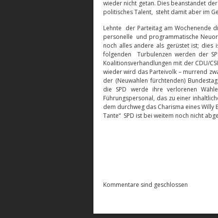
wieder nicht getan. Dies beanstandet der
politisches Talent, steht damit aber im G
Lehnte der Parteitag am Wochenende di
personelle und programmatische Neuorie
noch alles andere als gerüstet ist; dies
folgenden Turbulenzen werden der SPD
Koalitionsverhandlungen mit der CDU/CS
wieder wird das Parteivolk – murrend zw
der (Neuwahlen fürchtenden) Bundestag
die SPD werde ihre verlorenen Wähler
Führungspersonal, das zu einer inhaltlic
dem durchweg das Charisma eines Willy Br
Tante“ SPD ist bei weitem noch nicht abg
Kommentare sind geschlossen