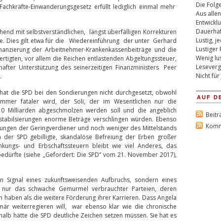
Die Folg
Fachkräfte-Einwanderungsgesetz erfüllt lediglich einmal mehr
Aus alle
Entwickl
Dauerhaf
end mit selbstverständlichen, längst überfälligen Korrekturen
Lustig, 
re. Dies gilt etwa für die Wiedereinführung der unter Gerhard
Lustiger 
inanzierung der Arbeitnehmer-Krankenkassenbeiträge und die
Wenig lus
rtigten, vor allem die Reichen entlastenden Abgeltungssteuer,
Lesever
fter Unterstützung des seinerzeitigen Finanzministers Peer
Nicht für
.
at die SPD bei den Sondierungen nicht durchgesetzt, obwohl
AUF D
 immer fataler wird, der Soli, der im Wesentlichen nur die
0 Milliarden abgeschmolzen werden soll und die angeblich
Beitr
tabilsierungen enorme Beträge verschlingen würden. Ebenso
Komm
tungen der Geringverdiener und noch weniger des Mittelstands
 der SPD gebilligte, skandalöse Befreiung der Erben großer
ungs- und Erbschaftssteuern bleibt wie viel Anderes, das
bedürfte (siehe „Gefordert: Die SPD“ vom 21. November 2017),
in Signal eines zukunftsweisenden Aufbruchs, sondern eines
 – nur das schwache Gemurmel verbrauchter Parteien, deren
 haben als die weitere Förderung ihrer Karrieren. Dass Angela
imär weiterregieren will, war ebenso klar wie die chronische
b hätte die SPD deutliche Zeichen setzen müssen. Sie hat es