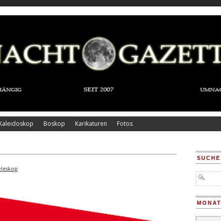
Kaleidoskop
Boskop
Karikaturen
Fotos
SUCHE
eleskop
MONAT
Monatsar