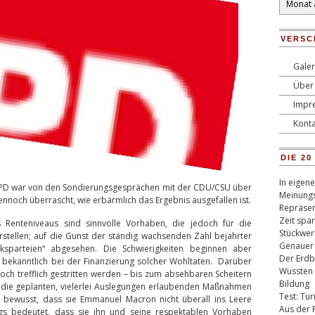
VERSC
Galer
Über 
Impr
Konta
DIE 2
In eigen
SPD war von den Sondierungsgesprächen mit der CDU/CSU über
Meinungs
nnoch überrascht, wie erbärmlich das Ergebnis ausgefallen ist.
Repräsen
Zeit spa
s Renteniveaus sind sinnvolle Vorhaben, die jedoch für die
Stückwer
ellen; auf die Gunst der ständig wachsenden Zahl bejahrter
Genauer
ksparteien“ abgesehen. Die Schwierigkeiten beginnen aber
Der Erdb
bekanntlich bei der Finanzierung solcher Wohltaten. Darüber
Wussten 
noch trefflich gestritten werden – bis zum absehbaren Scheitern
Bildung
für die geplanten, vielerlei Auslegungen erlaubenden Maßnahmen
Test: Tu
r bewusst, dass sie Emmanuel Macron nicht überall ins Leere
Aus der 
gs bedeutet, dass sie ihn und seine respektablen Vorhaben