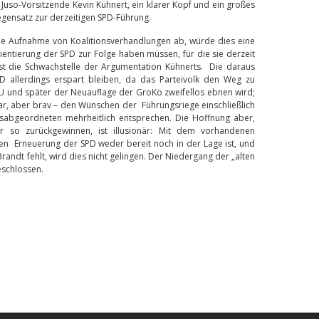
 Juso-Vorsitzende Kevin Kühnert, ein klarer Kopf und ein großes
egensatz zur derzeitigen SPD-Führung.
e Aufnahme von Koalitionsverhandlungen ab, würde dies eine
ntierung der SPD zur Folge haben müssen, für die sie derzeit
 ist die Schwachstelle der Argumentation Kühnerts. Die daraus
 allerdings erspart bleiben, da das Parteivolk den Weg zu
U und später der Neuauflage der GroKo zweifellos ebnen wird;
ar, aber brav – den Wünschen der Führungsriege einschließlich
sabgeordneten mehrheitlich entsprechen. Die Hoffnung aber,
 so zurückgewinnen, ist illusionär: Mit dem vorhandenen
hen Erneuerung der SPD weder bereit noch in der Lage ist, und
andt fehlt, wird dies nicht gelingen. Der Niedergang der „alten
eschlossen.