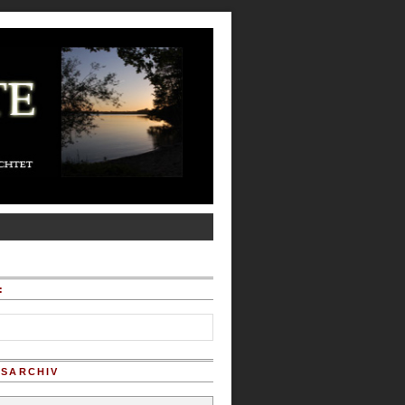
:
SARCHIV
chiv