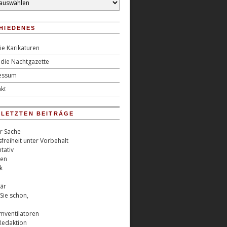
HIEDENES
ie Karikaturen
die Nachtgazette
essum
kt
0 LETZTEN BEITRÄGE
er Sache
freiheit unter Vorbehalt
tativ
ren
k
är
Sie schon,
rmventilatoren
Redaktion