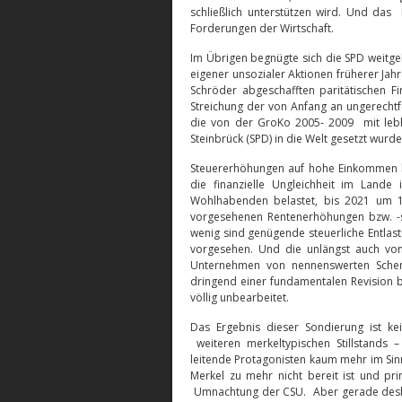
schließlich unterstützen wird. Und das 
Forderungen der Wirtschaft.
Im Übrigen begnügte sich die SPD weitgeh
eigener unsozialer Aktionen früherer Jah
Schröder abgeschafften paritätischen F
Streichung der von Anfang an ungerechtfe
die von der GroKo 2005- 2009 mit lebha
Steinbrück (SPD) in die Welt gesetzt wurde
Steuererhöhungen auf hohe Einkommen h
die finanzielle Ungleichheit im Lande
Wohlhabenden belastet, bis 2021 um 1
vorgesehenen Rentenerhöhungen bzw. -s
wenig sind genügende steuerliche Entlas
vorgesehen. Und die unlängst auch von
Unternehmen von nennenswerten Schenk
dringend einer fundamentalen Revision 
völlig unbearbeitet.
Das Ergebnis dieser Sondierung ist ke
weiteren merkeltypischen Stillstands
leitende Protagonisten kaum mehr im Sinn
Merkel zu mehr nicht bereit ist und pr
Umnachtung der CSU. Aber gerade deshal