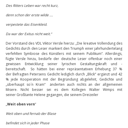
Des Ritters Leben war recht kurz,
denn schon der erste wilde ….
verpestete das Eisenkleid.
Da war der Exitus nicht weit.“
Der Vorstand des VDL Viktor Versle hierzu: „Die kreative Vollendung des
Gedichts durch den Leser markiert den Triumph einer jahrhundertelang
verfehlten Symbiose des Künstlers mit seinem Publikum“. Allerdings,
fügte Versle hinzu, bedürfe der deutsche Leser offenbar noch einer
gewissen Entwicklung seiner lyrischen Gestaltungskraft und -
bereitschaft. So hätten bei einer repräsentativen Erhebung 37 %
der Befragten Petersens Gedicht lediglich durch „Blick“ ergänzt und 42
% jede Kooperation mit der Begründung abgelehnt, Gedichte und
„überhaupt so´n Kram“ änderten auch nichts an der allgemeinen
Misere. Nicht besser sei es dem Kollegen Walter Wimps mit
seiner Großtante Helene gegangen, die seinem Dreizeiler
„
Weit oben vorn
“
Weit oben und fernab der Blase
befindet sich in jeder Phase