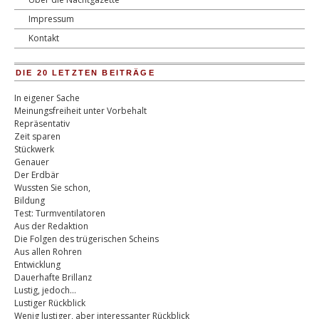
Impressum
Kontakt
DIE 20 LETZTEN BEITRÄGE
In eigener Sache
Meinungsfreiheit unter Vorbehalt
Repräsentativ
Zeit sparen
Stückwerk
Genauer
Der Erdbär
Wussten Sie schon,
Bildung
Test: Turmventilatoren
Aus der Redaktion
Die Folgen des trügerischen Scheins
Aus allen Rohren
Entwicklung
Dauerhafte Brillanz
Lustig, jedoch…
Lustiger Rückblick
Wenig lustiger, aber interessanter Rückblick