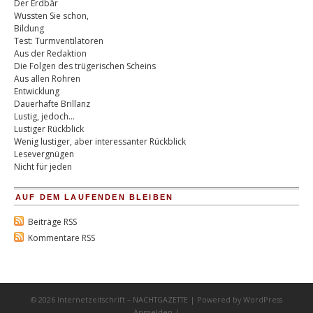
Der Erdbär
Wussten Sie schon,
Bildung
Test: Turmventilatoren
Aus der Redaktion
Die Folgen des trügerischen Scheins
Aus allen Rohren
Entwicklung
Dauerhafte Brillanz
Lustig, jedoch…
Lustiger Rückblick
Wenig lustiger, aber interessanter Rückblick
Lesevergnügen
Nicht für jeden
AUF DEM LAUFENDEN BLEIBEN
Beiträge RSS
Kommentare RSS
© 2026 Internetzeitschrift – NACHTGAZETTE | Powered by
WordPress
Anmelden
|