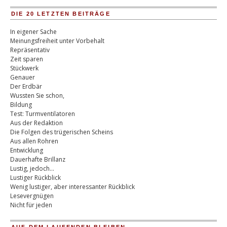
DIE 20 LETZTEN BEITRÄGE
In eigener Sache
Meinungsfreiheit unter Vorbehalt
Repräsentativ
Zeit sparen
Stückwerk
Genauer
Der Erdbär
Wussten Sie schon,
Bildung
Test: Turmventilatoren
Aus der Redaktion
Die Folgen des trügerischen Scheins
Aus allen Rohren
Entwicklung
Dauerhafte Brillanz
Lustig, jedoch…
Lustiger Rückblick
Wenig lustiger, aber interessanter Rückblick
Lesevergnügen
Nicht für jeden
AUF DEM LAUFENDEN BLEIBEN