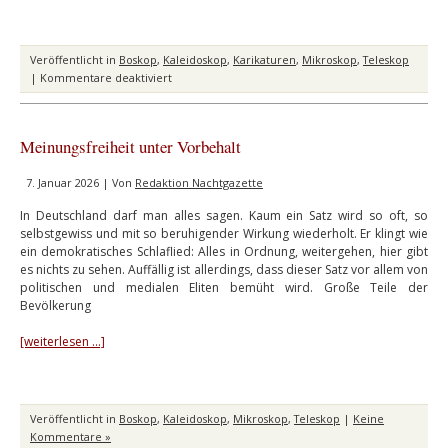
Veröffentlicht in
Boskop
,
Kaleidoskop
,
Karikaturen
,
Mikroskop
,
Teleskop
für
|
Kommentare deaktiviert
In
eigener
Sache
Meinungsfreiheit unter Vorbehalt
7. Januar 2026 | Von
Redaktion Nachtgazette
In Deutschland darf man alles sagen. Kaum ein Satz wird so oft, so
selbstgewiss und mit so beruhigender Wirkung wiederholt. Er klingt wie
ein demokratisches Schlaflied: Alles in Ordnung, weitergehen, hier gibt
es nichts zu sehen. Auffällig ist allerdings, dass dieser Satz vor allem von
politischen und medialen Eliten bemüht wird. Große Teile der
Bevölkerung
[weiterlesen …]
Veröffentlicht in
Boskop
,
Kaleidoskop
,
Mikroskop
,
Teleskop
|
Keine
Kommentare »