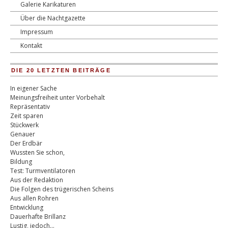
Galerie Karikaturen
Über die Nachtgazette
Impressum
Kontakt
DIE 20 LETZTEN BEITRÄGE
In eigener Sache
Meinungsfreiheit unter Vorbehalt
Repräsentativ
Zeit sparen
Stückwerk
Genauer
Der Erdbär
Wussten Sie schon,
Bildung
Test: Turmventilatoren
Aus der Redaktion
Die Folgen des trügerischen Scheins
Aus allen Rohren
Entwicklung
Dauerhafte Brillanz
Lustig, jedoch…